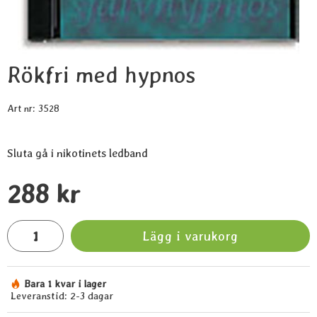
Rökfri med hypnos
Art nr:
3528
Sluta gå i nikotinets ledband
Handla denna produkt Rökfri med hypnos
pris
288 kr
antal
Lägg i varukorg
Bara 1 kvar i lager
Tillgänglighet:
Leveranstid:
2-3 dagar