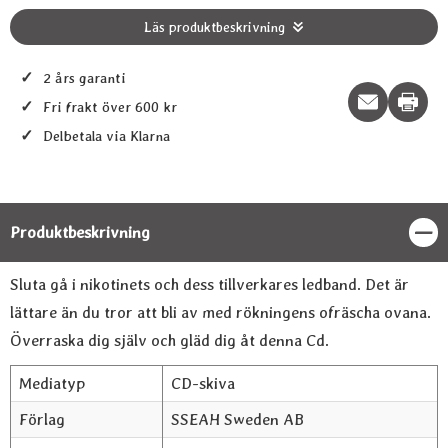
Läs produktbeskrivning
✓
2 års garanti
Print t
✓
Fri frakt över 600 kr
✓
Delbetala via Klarna
Produktbeskrivning
Stän
Produktbeskrivning
Sluta gå i nikotinets och dess tillverkares ledband. Det är
lättare än du tror att bli av med rökningens ofräscha ovana.
Överraska dig själv och gläd dig åt denna Cd.
Mediatyp
CD-skiva
Förlag
SSEAH Sweden AB