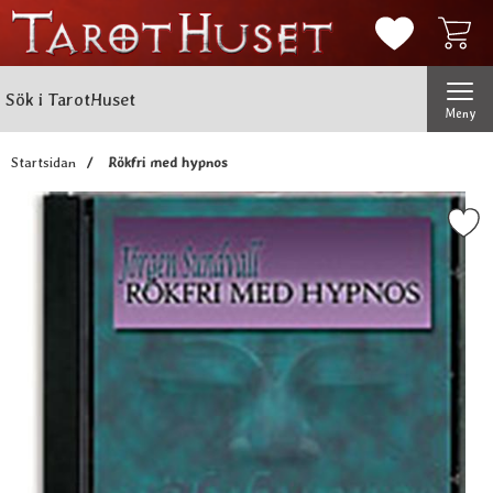
Mina favorit
Sök
Genomför
Sök i TarotHuset
Meny
Startsidan
Rökfri med hypnos
Markera rökfri med hyp