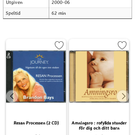
Utgiven
2000-06
Speltid
62 min
a som favorit
Markera Resan Processen (2 CD) som favorit
Markera Amningsro : rofyllda stunder för 
Mark
Resan Processen (2 CD)
Amningsro : rofyllda stunder
för dig och ditt barn