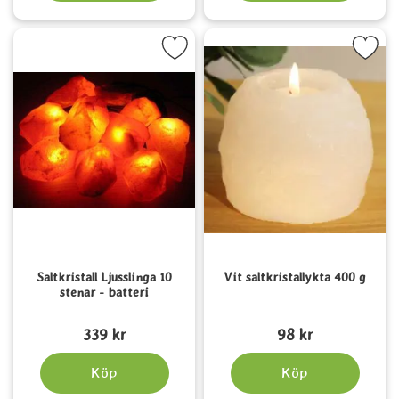
kera saltkristall Ljusslinga 10 stenar - batteri som favorit
Markera vit saltkristallykta
Saltkristall Ljusslinga 10
Vit saltkristallykta 400 g
stenar - batteri
Art. nr 1216
Art. nr 3964
339 kr
98 kr
Köp
Köp