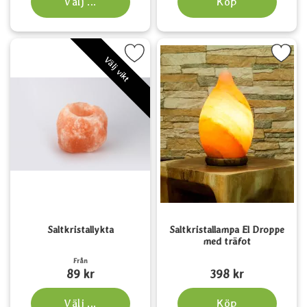
Välj ...
Köp
Markera saltkristallykta som favorit
Markera saltkristallampa El Droppe
Välj vikt
Saltkristallykta
Saltkristallampa El Droppe
med träfot
Art. nr 1220
Art. nr 5557
Från
89 kr
398 kr
Välj ...
Köp