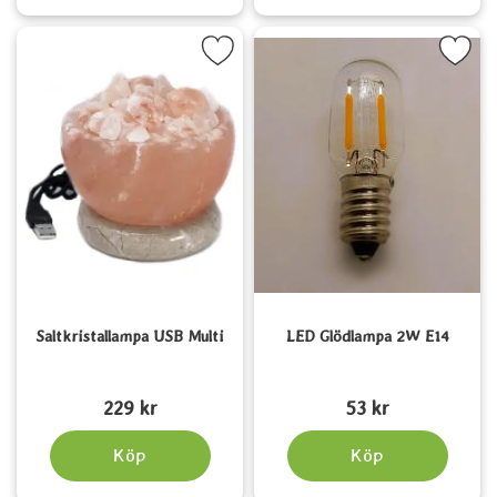
Markera saltkristallampa USB Multi som favorit
Markera lED Glödlampa 2W 
Saltkristallampa USB Multi
LED Glödlampa 2W E14
Art. nr 5665
Art. nr 6613
229 kr
53 kr
Köp
Köp