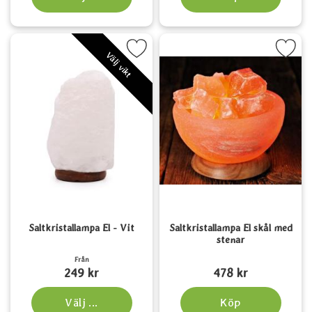
Markera saltkristallampa El - Vit som favorit
Markera saltkristallampa El skål 
Välj vikt
Saltkristallampa El - Vit
Saltkristallampa El skål med
stenar
Art. nr 6185
Art. nr 1221
Från
249 kr
478 kr
Välj ...
Köp