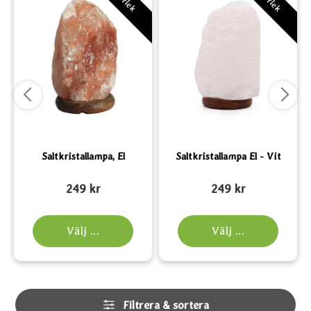
Saltkristallampa, El
Saltkristallampa El - Vit
Art. nr 1214
Art. nr 6185
A
249 kr
249 kr
Välj ...
Välj ...
Hoppa
Filtrera & sortera
över