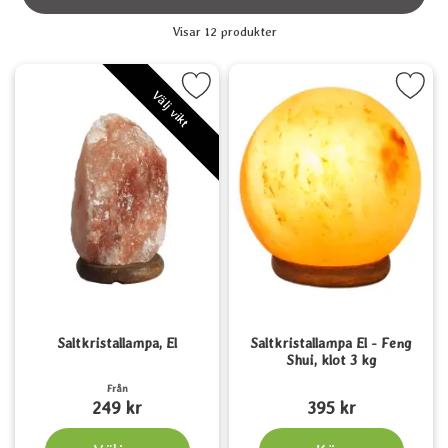
filtersektionen
Filtrera & sortera
Visar
12
produkter
produktlista
Markera saltkristallampa, El som favorit
Markera saltkristallampa El - Feng S
Välj vikt
Saltkristallampa, El
Saltkristallampa El - Feng
Shui, klot 3 kg
Art. nr 1214
Art. nr 1215
Från
249 kr
395 kr