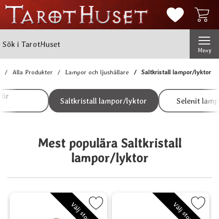
Mina favorit
Sök
Genomför
Sök i TarotHuset
Meny
Alla Produkter
Lampor och ljushållare
Saltkristall lampor/lyktor
Underkategorier
Hoppa
för
till
Saltkristall lampor/lyktor
Selenit lamp
produkter
Mest populära Saltkristall
lampor/lyktor
kål med stenar som favorit
Markera Saltkristallampa, El som favorit
Markera Saltkristallampa El -
Marker
Välj storlek
Välj storlek