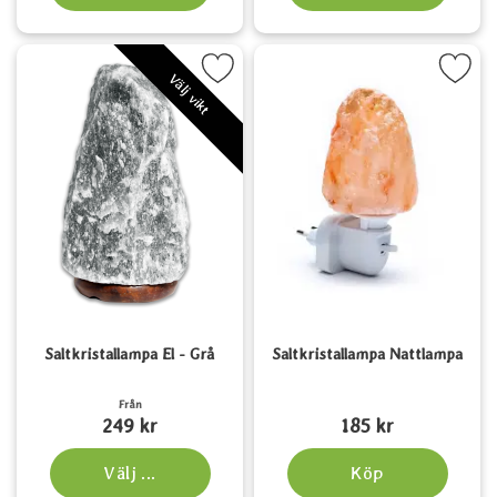
Markera saltkristallampa El - Grå som favorit
Markera saltkristallampa Nat
Välj vikt
Saltkristallampa El - Grå
Saltkristallampa Nattlampa
Art. nr 5765
Art. nr 6136
Från
249 kr
185 kr
Välj ...
Köp