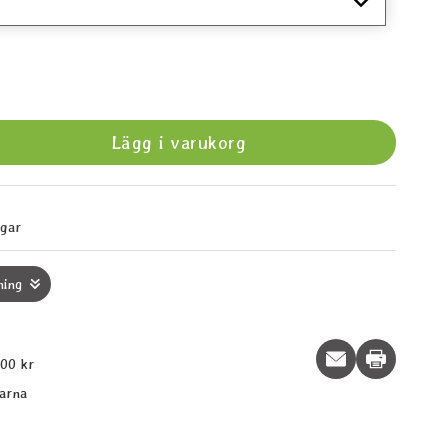
Lägg i varukorg
agar
ning
Print this p
600 kr
larna