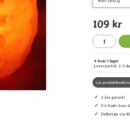
pris
109 kr
antal
4 kvar i lager
Tillgänglighet:
Leveranstid:
2-3 d
Läs produktbeskriv
✓
2 års garanti
✓
Fri frakt över 
✓
Delbetala via K