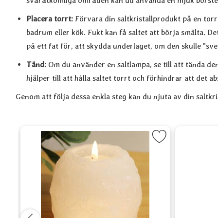
svåråtkomliga områden kan du använda en mjuk borste
Placera torrt:
Förvara din saltkristallprodukt på en torr
badrum eller kök. Fukt kan få saltet att börja smälta. De
på ett fat för, att skydda underlaget, om den skulle "sve
Tänd:
Om du använder en saltlampa, se till att tända d
hjälper till att hålla saltet torrt och förhindrar att det 
Genom att följa dessa enkla steg kan du njuta av din saltkri
Feng Shui, klot 3 kg som favorit
Markera Vit saltkristallykta 400 g som f