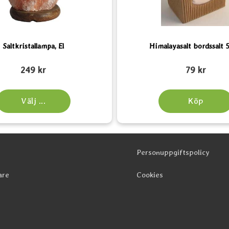
Saltkristallampa, El
Himalayasalt bordssalt 
Art. nr 2639
249 kr
79 kr
Välj ...
Köp
Personuppgiftspolicy
are
Cookies