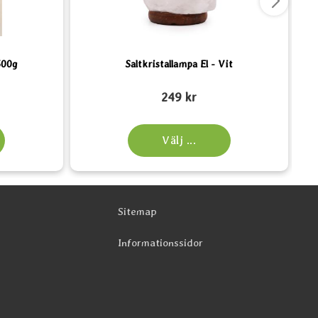
500g
Saltkristallampa El - Vit
Art. nr 6185
Art.
249 kr
Välj ...
Sitemap
Informationssidor