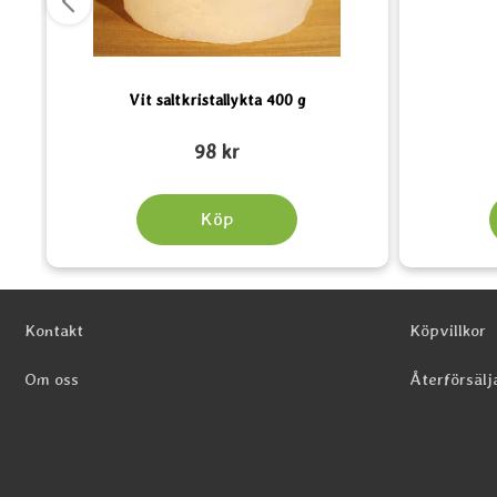
kg
Vit saltkristallykta 400 g
Art. nr 3964
Art. nr 1214
98 kr
Köp
Sidfot Blandad info och länkar
Kontakt
Köpvillkor
Om oss
Återförsälj