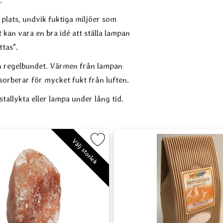
.
 plats, undvik fuktiga miljöer som
t kan vara en bra idé att ställa lampan
ttas".
en regelbundet. Värmen från lampan
absorberar för mycket fukt från luften.
stallykta eller lampa under lång tid.
avorit
Markera Saltkristallampa, El som favorit
Markera Himalay
Välj storlek