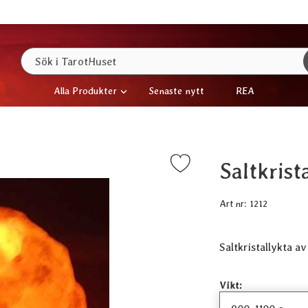
Sök
Sök i TarotHuset
Alla Produkter
Senaste nytt
REA
Saltkrist
Markera saltkristallykta (900-1100 g) som favorit
Art nr:
1212
Saltkristallykta av
Handla denna produ
Vikt: