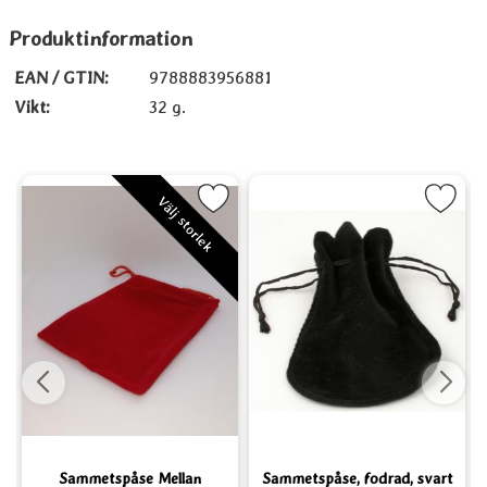
Produktinformation
EAN / GTIN:
9788883956881
Vikt:
32 g.
sammet som favorit
Markera Sammetspåse Mellan som favorit
Markera Sammetspåse, fodrad, 
Välj storlek
Sammetspåse Mellan
Sammetspåse, fodrad, svart