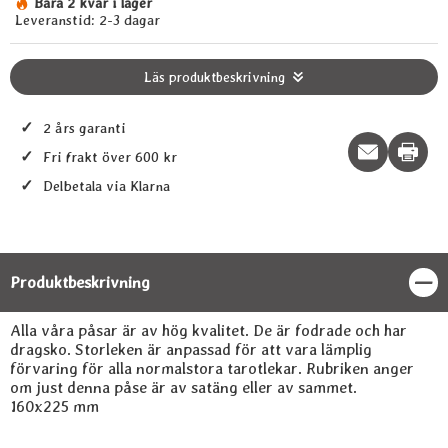
Bara 2 kvar i lager
Tillgänglighet:
Leveranstid:
2-3 dagar
Läs produktbeskrivning
✓
2 års garanti
Print t
✓
Fri frakt över 600 kr
✓
Delbetala via Klarna
Produktbeskrivning
Stän
Produktbeskrivning
Alla våra påsar är av hög kvalitet. De är fodrade och har
dragsko. Storleken är anpassad för att vara lämplig
förvaring för alla normalstora tarotlekar. Rubriken anger
om just denna påse är av satäng eller av sammet.
160x225 mm