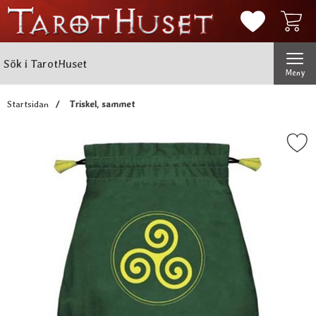
Mina favorit
Sök
Genomför
Sök i TarotHuset
Meny
Startsidan
Triskel, sammet
Markera triskel, samm