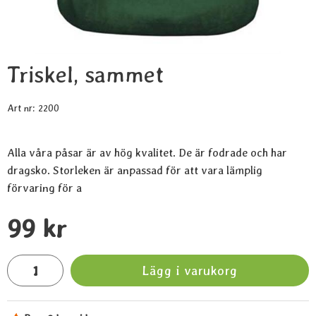
Triskel, sammet
Art nr:
2200
Alla våra påsar är av hög kvalitet. De är fodrade och har
dragsko. Storleken är anpassad för att vara lämplig
förvaring för a
Handla denna produkt Triskel, sammet
pris
99 kr
antal
Lägg i varukorg