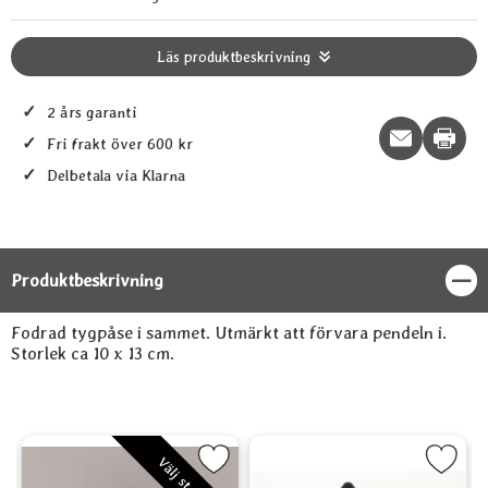
Läs produktbeskrivning
✓
2 års garanti
Print t
✓
Fri frakt över 600 kr
✓
Delbetala via Klarna
Produktbeskrivning
Stän
Produktbeskrivning
Fodrad tygpåse i sammet. Utmärkt att förvara pendeln i.
Storlek ca 10 x 13 cm.
sammet som favorit
Markera Sammetspåse Mellan som favorit
Markera Sammetspåse, fodrad, 
M
Välj storlek