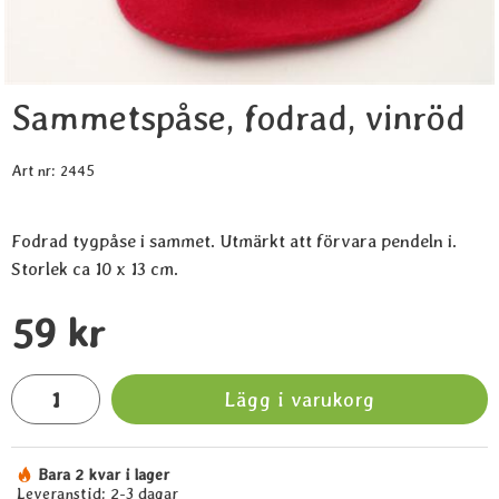
Sammetspåse, fodrad, vinröd
Art nr:
2445
Fodrad tygpåse i sammet. Utmärkt att förvara pendeln i.
Storlek ca 10 x 13 cm.
Handla denna produkt Sammetspåse, fodrad, vinröd
pris
59 kr
antal
Lägg i varukorg
Bara 2 kvar i lager
Tillgänglighet:
Leveranstid:
2-3 dagar