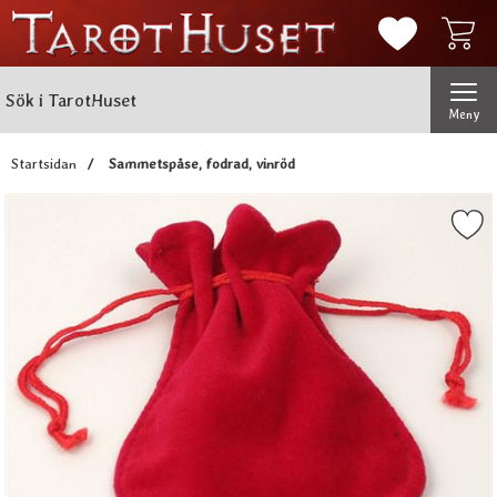
Mina favorit
Sök
Genomför
Sök i TarotHuset
Meny
Startsidan
Sammetspåse, fodrad, vinröd
Markera sammetspåse, fodrad