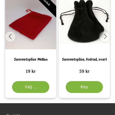
Sammetspåse Mellan
Sammetspåse, fodrad, svart
Art. nr 3988
Art. nr 2447
A
19 kr
59 kr
Välj ...
Köp
Sidfot Blandad info och länkar