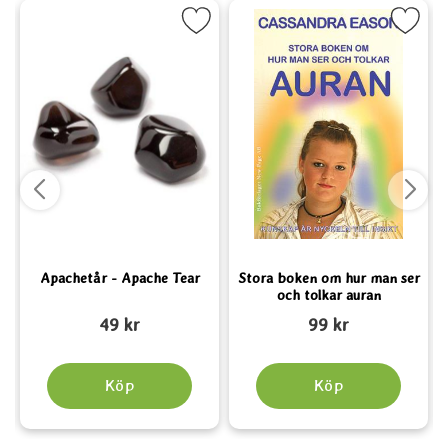
it
e Quartz som favorit
Markera Apachetår - Apache Tear som favorit
Markera Stora boken om hur man ser oc
Apachetår - Apache Tear
Stora boken om hur man ser
och tolkar auran
Art. nr 5489
Art. nr 3063
A
49 kr
99 kr
Köp
Köp