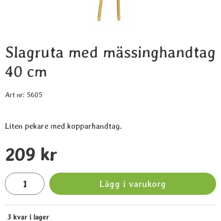
Slagruta med mässinghandtag
40 cm
Art nr:
5605
Liten pekare med kopparhandtag.
Handla denna produkt Slagruta med mässinghandtag 40 cm
pris
209 kr
antal
Lägg i varukorg
3 kvar i lager
Tillgänglighet: