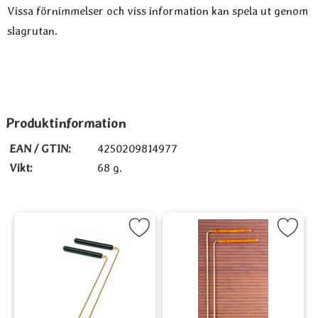
Vissa förnimmelser och viss information kan spela ut genom
slagrutan.
Produktinformation
EAN / GTIN:
4250209814977
Vikt:
68 g.
Svenska) som favorit
Markera Pekare - 38 cm som favorit
Markera Pekare - 34 cm 