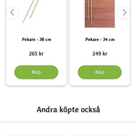
Pekare - 38 cm
Pekare - 34 cm
Art. nr 1306
Art. nr 5515
A
265 kr
249 kr
Köp
Köp
Andra köpte också