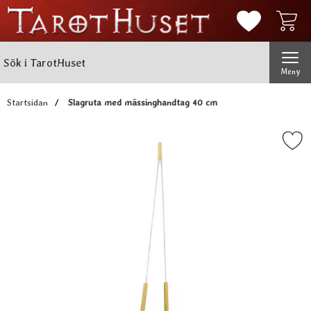
Mina favorit
Sök
Genomför
Sök i TarotHuset
Meny
Startsidan
Slagruta med mässinghandtag 40 cm
Markera slagruta med mässingha