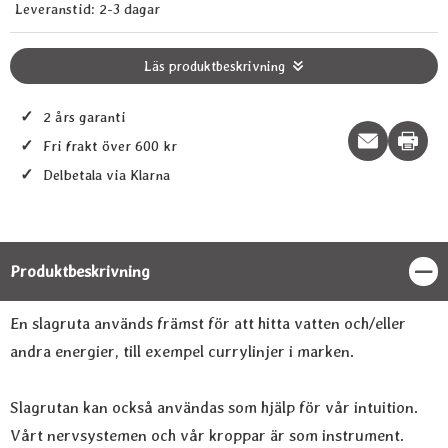
Leveranstid:
2-3 dagar
Läs produktbeskrivning
✓
2 års garanti
Print t
✓
Fri frakt över 600 kr
✓
Delbetala via Klarna
Produktbeskrivning
Stän
Produktbeskrivning
En slagruta används främst för att hitta vatten och/eller
andra energier, till exempel currylinjer i marken.
Slagrutan kan också användas som hjälp för vår intuition.
Vårt nervsystemen och vår kroppar är som instrument.