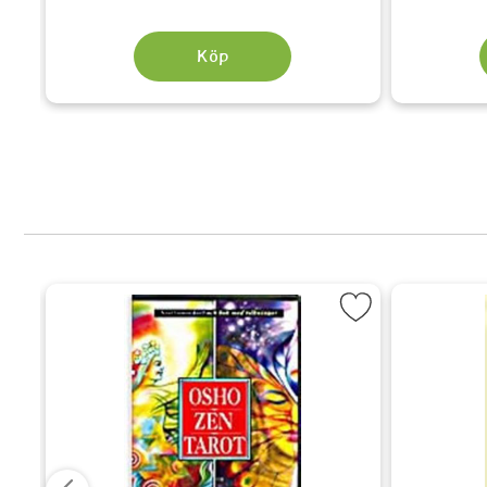
Köp
rot, Set som favorit
Markera Osho zen tarot (på svenska) som 