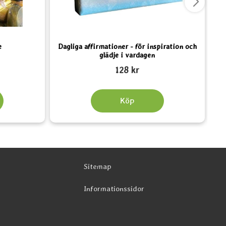
e
Dagliga affirmationer - för inspiration och
glädje i vardagen
Art. nr 5568
Art.
128 kr
Köp
Sitemap
Informationssidor