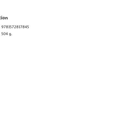
tion
9781572817845
504 g.