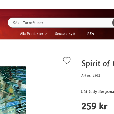
Sök
Sök i TarotHuset
Alla Produkter
Senaste nytt
REA
Spirit of
Markera spirit of the Animals Oracle som favorit
Art nr:
5362
Låt Jody Bergsmas
Handla denna prod
pris
259 kr