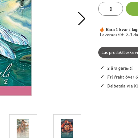
antal
Bara 1 kvar i lag
Tillgänglighet:
Leveranstid:
2-3 d
Läs produktbeskriv
✓
2 års garanti
✓
Fri frakt över 
✓
Delbetala via K