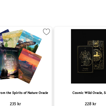
vorit
era Messages from the Spirits of Nature Oracle som favorit
Markera Cosmi
om the Spirits of Nature Oracle
Cosmic Wild Oracle, S
Art. nr 6517
235 kr
228 kr