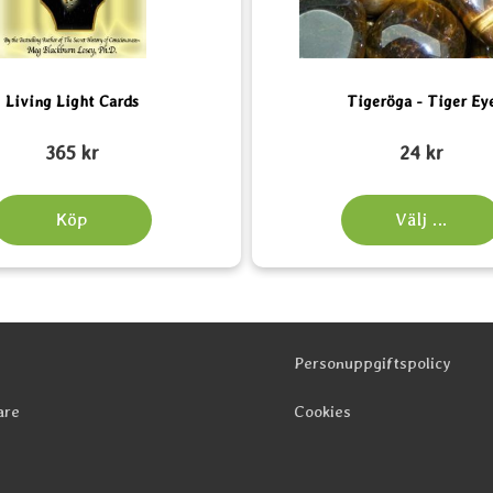
Living Light Cards
Tigeröga - Tiger Ey
Art. nr 2156
365 kr
24 kr
Köp
Välj ...
Personuppgiftspolicy
are
Cookies