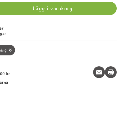
Lägg i varukorg
er
agar
ning
Print this p
600 kr
larna