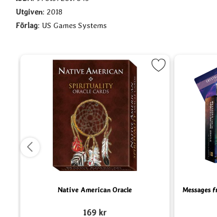
Utgiven
: 2018
Förlag
: US Games Systems
othic Oracle som favorit
Markera Native American Oracle som fa
Mark
Native American Oracle
Messages fr
Art. nr 4940
Art. nr 5920
169 kr