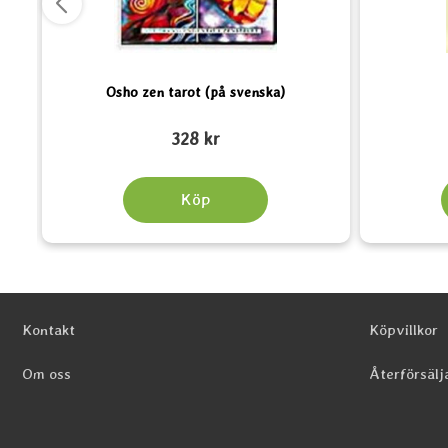
Osho zen tarot (på svenska)
Art. nr 2219
Art. nr 6007
328 kr
Köp
Sidfot Blandad info och länkar
Kontakt
Köpvillkor
Om oss
Återförsälj