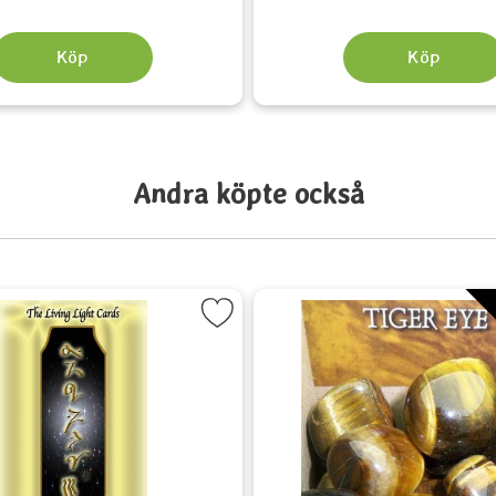
Köp
Köp
Andra köpte också
favorit
Markera Living Light Cards som favorit
Markera Tig