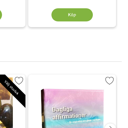
Köp
eröga - Tiger Eye som favorit
Markera Dagliga affirmationer - för inspiration oc
Välj storlek