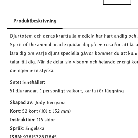
Produktbeskrivning
Produktbeskrivning
Djurtotem och deras kraftfulla medicin har haft andlig och 
Spirit of the animal oracle guidar dig på en resa för att lä
lära dig om varje djurs speciella gåvor kommer du att kunn
talar till dig. När de delar sin visdom och helande energi k
din egen inre styrka.
Setet innehåller:
51 djurandar, 1 personligt valkort, karta för läggning
Skapad av
: Jody Bergsma
Kort
: 52 kort (101 x 152 mm)
Instruktion
: 116 sidor
Språk
: Engelska
ISBN
: 9781572817845