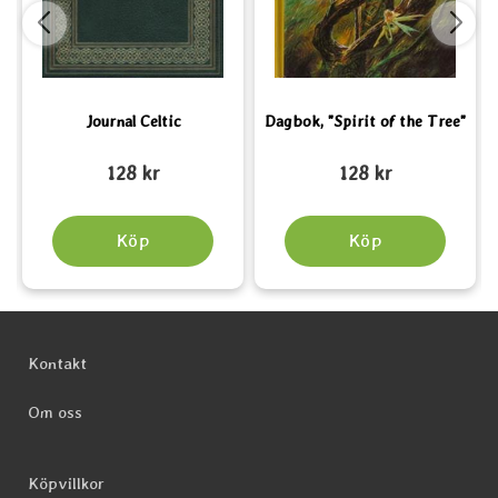
Journal Celtic
Dagbok, "Spirit of the Tree"
Art. nr 1600
Art. nr 1592
A
128 kr
128 kr
Köp
Köp
Sidfot Blandad info och länkar
Kontakt
Om oss
Köpvillkor