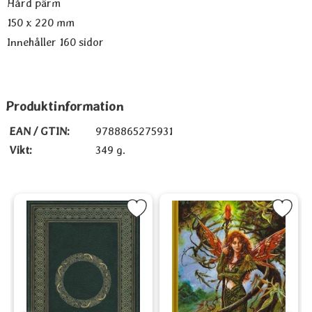
Hård pärm
150 x 220 mm
Innehåller 160 sidor
Produktinformation
EAN / GTIN:
9788865275931
Vikt:
349 g.
nal som favorit
Markera Journal Celtic som favorit
Markera Dagbok, "Spirit of the