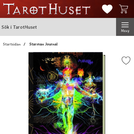
Mina favorit
Sök
Genomför
Sök i TarotHuset
Meny
Startsidan
Starman Journal
Markera starman Journ