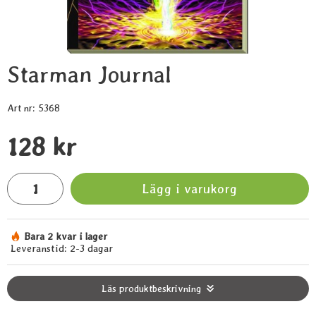
Starman Journal
Art nr:
5368
Handla denna produkt Starman Journal
pris
128 kr
antal
Lägg i varukorg
Bara 2 kvar i lager
Tillgänglighet:
Leveranstid:
2-3 dagar
Läs produktbeskrivning