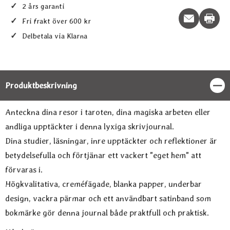
✓
2 års garanti
Print t
✓
Fri frakt över 600 kr
✓
Delbetala via Klarna
Produktbeskrivning
Stän
Produktbeskrivning
Anteckna dina resor i taroten, dina magiska arbeten eller
andliga upptäckter i denna lyxiga skrivjournal.
Dina studier, läsningar, inre upptäckter och reflektioner är
betydelsefulla och förtjänar ett vackert "eget hem" att
förvaras i.
Högkvalitativa, creméfägade, blanka papper, underbar
design, vackra pärmar och ett användbart satinband som
bokmärke gör denna journal både praktfull och praktisk.