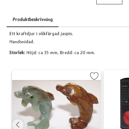
Produktbeskrivning
Produktbeskrivning
Ett kraftdjur i olikfärgad jaspis.
Handsnidad.
Storlek:
Höjd: ca 35 mm, Bredd: ca 20 mm.
Angelite som favorit
Markera Stendjur som favorit