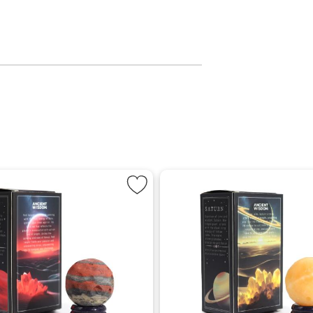
Markera Red Jasper Planet som favorit
Markera Ye