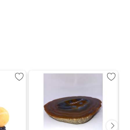
llow Jade Planet som favorit
Markera Agatskål som fa