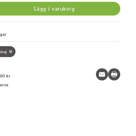
Lägg i varukorg
agar
ning
Print this p
600 kr
larna