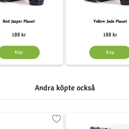
Red Jasper Planet
Yellow Jade Planet
Art. nr 6562
188 kr
188 kr
Köp
Köp
Andra köpte också
orit
Markera Granat Chipsarmband som favorit
Markera Ame