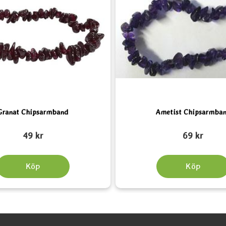
Granat Chipsarmband
Ametist Chipsarmba
Art. nr 4893
49 kr
69 kr
Köp
Köp