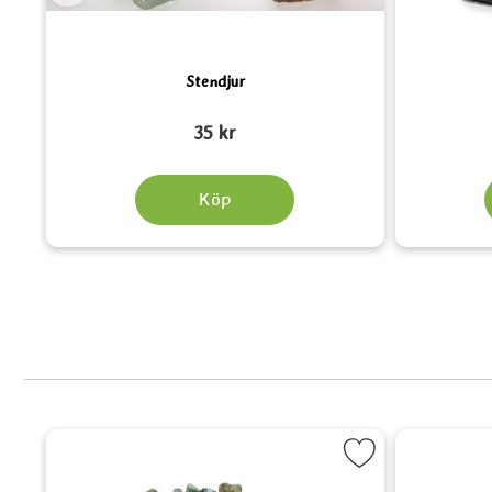
Stendjur
Art. nr 6276
Art. nr 6560
35 kr
Köp
 i framtiden som favorit
Markera Turkos Chipsarmband som fav