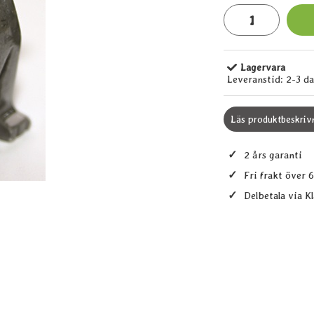
antal
Lagervara
Tillgänglighet:
Leveranstid:
2-3 d
Läs produktbeskriv
✓
2 års garanti
✓
Fri frakt över 
✓
Delbetala via K