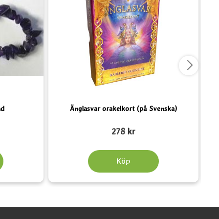
nd
Änglasvar orakelkort (på Svenska)
Art. nr 5075
Art.
278 kr
Köp