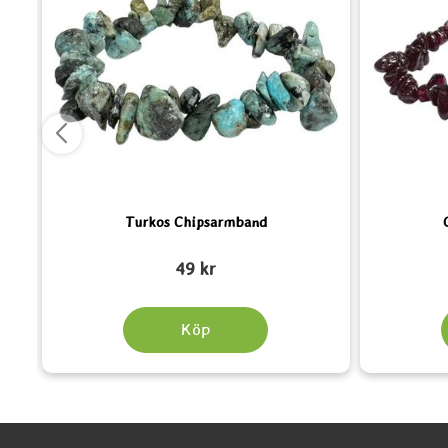
Turkos Chipsarmband
Art. nr 4895
Art. nr 4892
49 kr
Köp