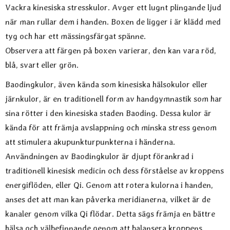
Produktbeskrivning
Vackra kinesiska stresskulor. Avger ett lugnt plingande ljud
när man rullar dem i handen. Boxen de ligger i är klädd med
tyg och har ett mässingsfärgat spänne.
Observera att färgen på boxen varierar, den kan vara röd,
blå, svart eller grön.
Baodingkulor, även kända som kinesiska hälsokulor eller
järnkulor, är en traditionell form av handgymnastik som har
sina rötter i den kinesiska staden Baoding. Dessa kulor är
kända för att främja avslappning och minska stress genom
att stimulera akupunkturpunkterna i händerna.
Användningen av Baodingkulor är djupt förankrad i
traditionell kinesisk medicin och dess förståelse av kroppens
energiflöden, eller Qi. Genom att rotera kulorna i handen,
anses det att man kan påverka meridianerna, vilket är de
kanaler genom vilka Qi flödar. Detta sägs främja en bättre
hälsa och välbefinnande genom att balansera kroppens