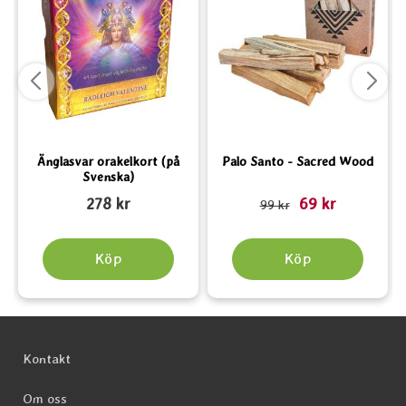
Änglasvar orakelkort (på
Palo Santo - Sacred Wood
Svenska)
Art. nr 5075
Art. nr 6522
rea pris
A
278 kr
69 kr
tidigare pris
99 kr
Köp
Köp
Sidfot Blandad info och länkar
Kontakt
Om oss