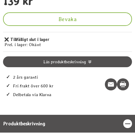
pris
139 kr
Bevaka
Tillfälligt slut i lager
Tillgänglighet:
Prel. i lager:
Okänt
Läs produktbeskrivning
✓
2 års garanti
Print t
✓
Fri frakt över 600 kr
✓
Delbetala via Klarna
Produktbeskrivning
Stän