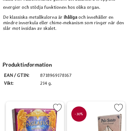
energier och stödja funktionen hos olika organ.
De klassiska metallkulorna är
ihåliga
och innehåller en
mindre innerkula eller chime‑mekanism som ringer när den
slår mot insidan av skalet.
Produktinformation
EAN / GTIN:
8718969178167
Vikt:
214 g.
 cm som favorit
Markera Änglasvar orakelkort (på Svenska) som favorit
Markera Palo Santo - Sacred 
Marke
-30%