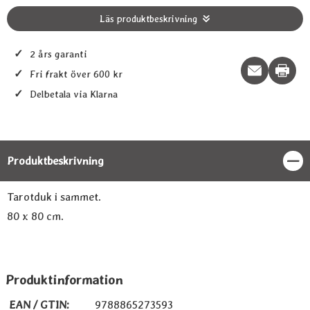
Läs produktbeskrivning
✓
2 års garanti
Print t
✓
Fri frakt över 600 kr
✓
Delbetala via Klarna
Produktbeskrivning
Stän
Produktbeskrivning
Tarotduk i sammet.
80 x 80 cm.
Produktinformation
EAN / GTIN:
9788865273593