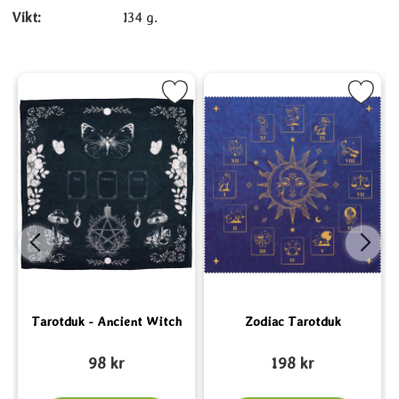
Vikt:
134 g.
 - Wicca som favorit
Markera Tarotduk - Ancient Witch som favorit
Markera Zodiac Tarotduk
M
Tarotduk - Ancient Witch
Zodiac Tarotduk
Art. nr 6584
Art. nr 6632
A
98 kr
198 kr