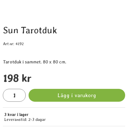
Sun Tarotduk
Art nr:
4192
Tarotduk i sammet. 80 x 80 cm.
Handla denna produkt Sun Tarotduk
pris
198 kr
antal
Lägg i varukorg
3 kvar i lager
Tillgänglighet:
Leveranstid:
2-3 dagar