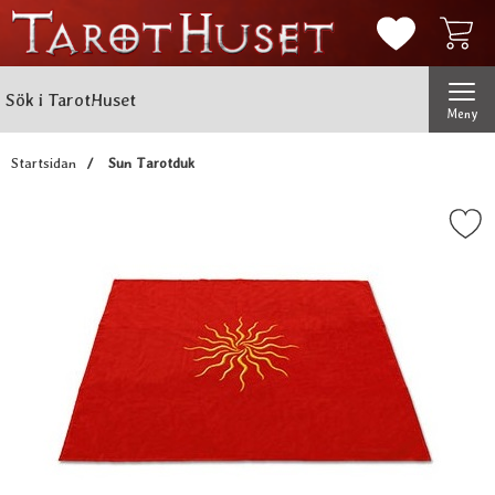
Mina favorit
Sök
Genomför
Sök i TarotHuset
Meny
Startsidan
Sun Tarotduk
Markera sun Tarotdu