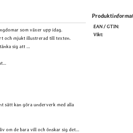
Produktinforma
EAN / GTIN:
h ungdomar som växer upp idag.
Vikt:
 och mjukt illustrerad till texten.
änka sig att ...
t...
int sätt kan göra underverk med alla
 om de bara vill och önskar sig det...