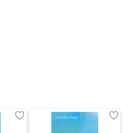
välja och tolka sina drömmar som favorit
Markera Kroppen talar till dig: Den kompletta guiden til