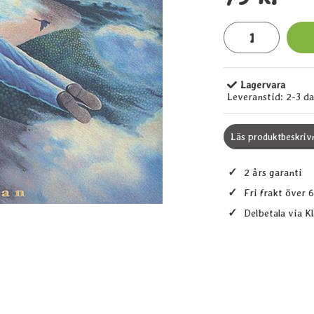
antal
Lagervara
Tillgänglighet:
Leveranstid:
2-3 d
Läs produktbeskriv
✓
2 års garanti
✓
Fri frakt över 
✓
Delbetala via K