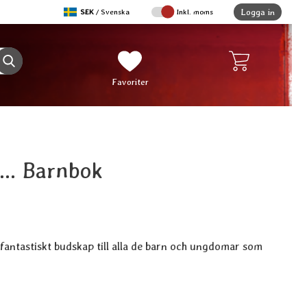
,
Logga in
SEK
/ Svenska
Inkl. moms
Sverige
Genomför sökning
Mina favoriter
Favoriter
... Barnbok
fantastiskt budskap till alla de barn och ungdomar som
ukt Tänk dej ... Barnbok