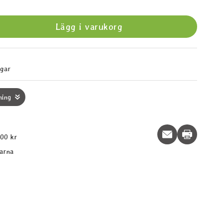
Lägg i varukorg
agar
ning
Print this p
600 kr
larna