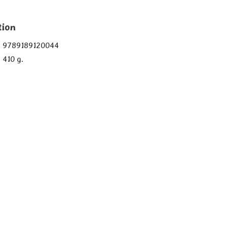
tion
9789189120044
410 g.