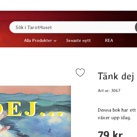
Sök
Sök i TarotHuset
Alla Produkter
Senaste nytt
REA
Tänk dej 
Markera tänk dej ... Barnbok som favorit
Art nr:
3067
Denna bok har ett 
växer upp idag.
Handla denna prod
pris
79 kr