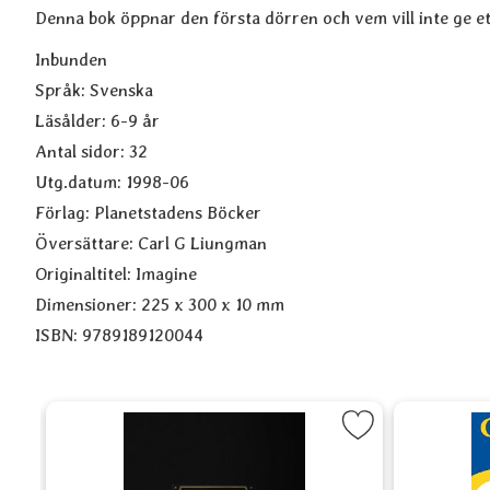
Denna bok öppnar den första dörren och vem vill inte ge et
Inbunden
Språk: Svenska
Läsålder: 6-9 år
Antal sidor: 32
Utg.datum: 1998-06
Förlag: Planetstadens Böcker
Översättare: Carl G Liungman
Originaltitel: Imagine
Dimensioner: 225 x 300 x 10 mm
ISBN: 9789189120044
 visa vägen som favorit
Markera Dream Journal som favori