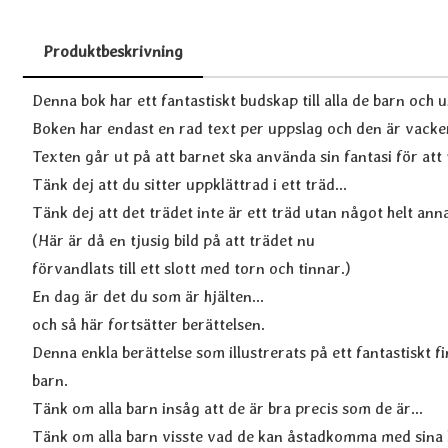
Produktbeskrivning
Produktbeskrivning
Denna bok har ett fantastiskt budskap till alla de barn oc
Boken har endast en rad text per uppslag och den är vackert
Texten går ut på att barnet ska använda sin fantasi för att t
Tänk dej att du sitter uppklättrad i ett träd...
Tänk dej att det trädet inte är ett träd utan något helt anna
(Här är då en tjusig bild på att trädet nu
förvandlats till ett slott med torn och tinnar.)
En dag är det du som är hjälten...
och så här fortsätter berättelsen.
Denna enkla berättelse som illustrerats på ett fantastiskt f
barn.
Tänk om alla barn insåg att de är bra precis som de är...
Tänk om alla barn visste vad de kan åstadkomma med sina liv