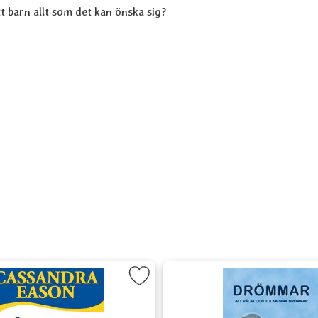
t barn allt som det kan önska sig?
t
Markera Månkraft för dagens kvinnor som favorit
Markera Drömmar - Att 