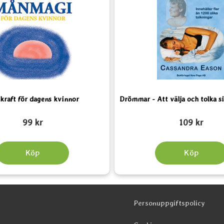
raft för dagens kvinnor
Drömmar - Att välja och tolka 
Art. nr 3065
99 kr
109 kr
Köp
Köp
Personuppgiftspolicy