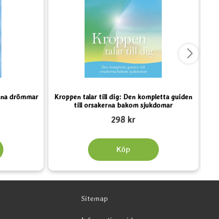
sina drömmar
Kroppen talar till dig: Den kompletta guiden
till orsakerna bakom sjukdomar
Art. nr 3618
Art.
298 kr
Köp
Sitemap