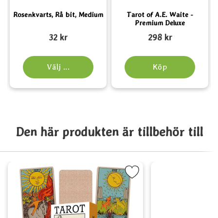
Rosenkvarts, Rå bit, Medium
Tarot of A.E. Waite -
Premium Deluxe
Art. nr 4184
Art. nr 5758
A
32 kr
298 kr
Välj ...
Köp
Den här produkten är tillbehör till
Markera tarot of A.E. Waite - Premium Standard som fa
Markera 