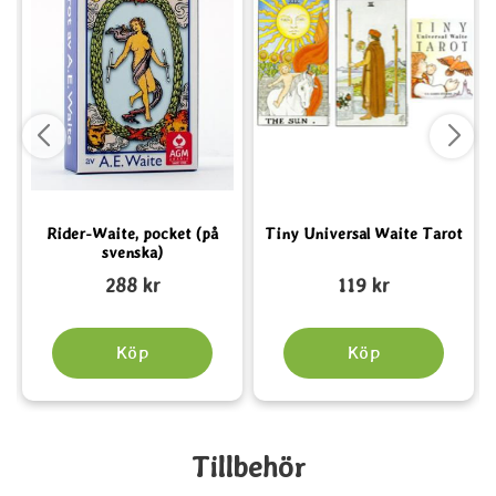
i
Rider-Waite, pocket (på
Tiny Universal Waite Tarot
svenska)
Art. nr 2218
Art. nr 2428
A
288 kr
119 kr
Köp
Köp
Tillbehör