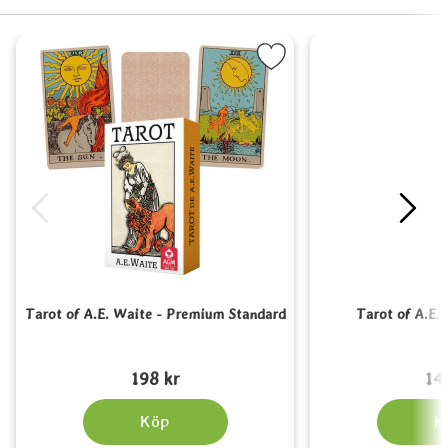
Markera tarot of A.E. Waite - Premium Standard som fa
Markera 
Tarot of A.E. Waite - Premium Standard
Tarot of A.E.
Art. nr 5062
Art. nr 5063
198 kr
14
Köp
K