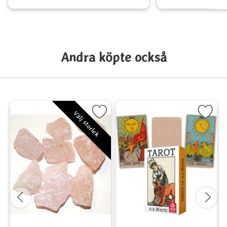
Andra köpte också
it
 Lotus som favorit
Markera Rosenkvarts, Rå bit, Medium som favorit
Markera Tarot of A.E. Waite - Prem
Välj storlek