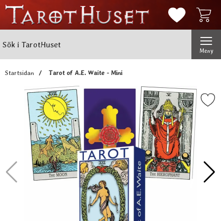
Mina favorit
Sök
Genomför
Sök i TarotHuset
Meny
Startsidan
Tarot of A.E. Waite - Mini
Markera tarot of A.E. Waite