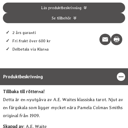
Läs produktbeskrivning
Se tillbehör
✓
2 års garanti
Print t
✓
Fri frakt över 600 kr
✓
Delbetala via Klarna
Produktbeskrivning
Stän
Produktbeskrivning
Tillbaka till rötterna!
Detta är en nyutgåva av A.E. Waites klassiska tarot. Njut av
en färgskala som ligger mycket nära Pamela Colman Smiths
original från 1909.
Skapad av
: A.E. Waite