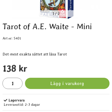
1
/
2
Tarot of A.E. Waite - Mini
Art nr:
5401
Det mest exakta sättet att läsa Tarot
Handla denna produkt Tarot of A.E. Waite - Mini
pris
138 kr
antal
Lägg i varukorg
Lagervara
Tillgänglighet:
Leveranstid:
2-3 dagar