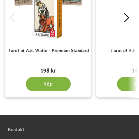
Tarot of A.E. Waite - Premium Standard
Tarot of A.E.
Art. nr 5062
Art. nr 5063
198 kr
14
Köp
K
Sidfot Blandad info och länkar
Kontakt