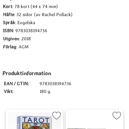
Kort
: 78 kort (44 x 74 mm)
Häfte
: 32 sidor (av Rachel Pollack)
Språk
: Engelska
ISBN
: 9783038194736
Utgiven
: 2018
Förlag
: AGM
Produktinformation
EAN / GTIN:
9783038194736
Vikt:
180 g.
Cats, Mini som favorit
Markera Rider-Waite, pocket (på svenska) som favorit
Markera Tiny Universal Waite 