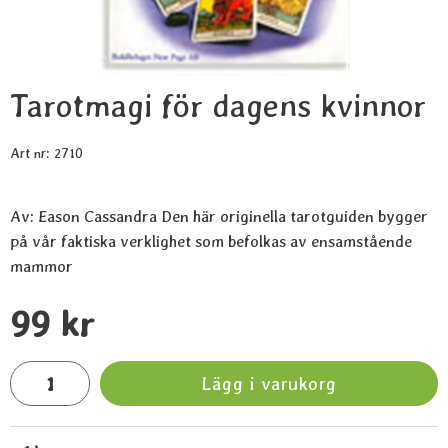
Tarotmagi för dagens kvinnor
Art nr:
2710
Av: Eason Cassandra Den här originella tarotguiden bygger
på vår faktiska verklighet som befolkas av ensamstående
mammor
Handla denna produkt Tarotmagi för dagens kvinnor
pris
99 kr
antal
Lägg i varukorg