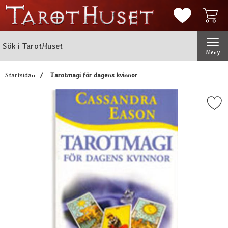
Mina favorit
Sök
Genomför
Sök i TarotHuset
Meny
Startsidan
Tarotmagi för dagens kvinnor
Markera tarotmagi för dagens