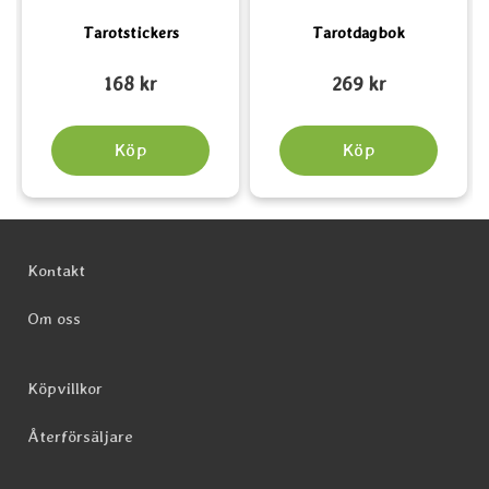
Tarotstickers
Tarotdagbok
Art. nr 6597
Art. nr 6596
A
168 kr
269 kr
Köp
Köp
Sidfot Blandad info och länkar
Kontakt
Om oss
Köpvillkor
Återförsäljare