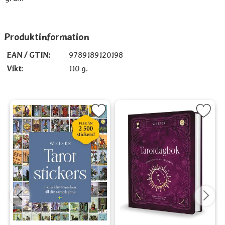
Produktinformation
EAN / GTIN:
9789189120198
Vikt:
110 g.
orit
erpretation Guide som favorit
Markera Tarotstickers som favorit
Markera Tarotdagbok s