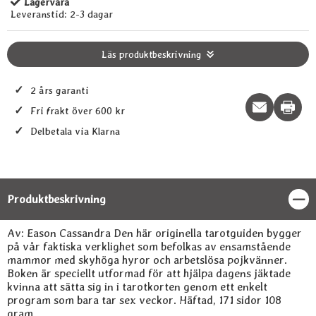
Lagervara
Tillgänglighet:
Leveranstid:
2-3 dagar
Läs produktbeskrivning
✓
2 års garanti
Print t
✓
Fri frakt över 600 kr
✓
Delbetala via Klarna
Produktbeskrivning
Stän
Produktbeskrivning
Av: Eason Cassandra Den här originella tarotguiden bygger
på vår faktiska verklighet som befolkas av ensamstående
mammor med skyhöga hyror och arbetslösa pojkvänner.
Boken är speciellt utformad för att hjälpa dagens jäktade
kvinna att sätta sig in i tarotkorten genom ett enkelt
program som bara tar sex veckor. Häftad, 171 sidor 108
gram