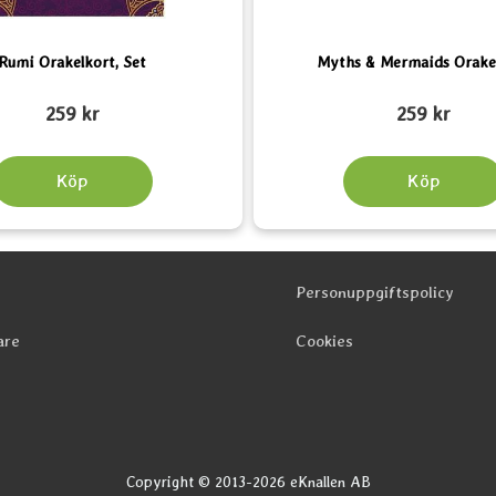
Rumi Orakelkort, Set
Myths & Mermaids Orake
Art. nr 4144
259 kr
259 kr
Köp
Köp
Personuppgiftspolicy
are
Cookies
Copyright © 2013-2026 eKnallen AB