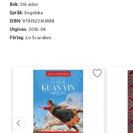
Bok:
136 sidor
Språk:
Engelska
ISBN:
9781922161888
Utgiven
: 2016-04
Förlag
: Lo Scarabeo
othic Oracle som favorit
Markera Wild Kuan Yin Orakelkort - Set so