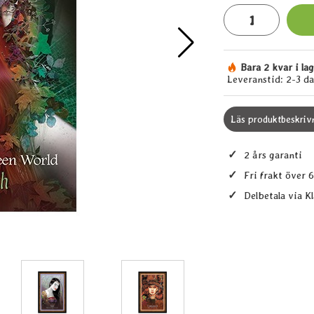
antal
Bara 2 kvar i la
Tillgänglighet:
Leveranstid:
2-3 d
Läs produktbeskriv
✓
2 års garanti
✓
Fri frakt över 
✓
Delbetala via K