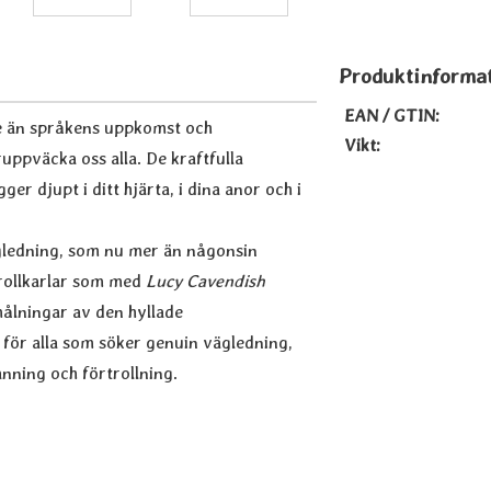
Produktinforma
EAN / GTIN:
re än språkens uppkomst och
Vikt:
ruppväcka oss alla. De kraftfulla
er djupt i ditt hjärta, i dina anor och i
vägledning, som nu mer än någonsin
trollkarlar som med
Lucy Cavendish
ålningar av den hyllade
 för alla som söker genuin vägledning,
anning och förtrollning.