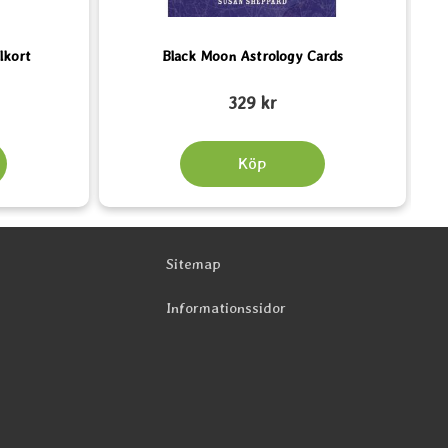
lkort
Black Moon Astrology Cards
Art. nr 5397
Art.
329 kr
Köp
Sitemap
Informationssidor