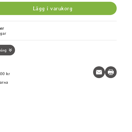
Lägg i varukorg
ger
agar
ning
Print this p
600 kr
larna