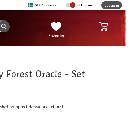
,
Logga in
SEK
/ Svenska
Inkl. moms
Sverige
Genomför sökning
Mina favoriter
Favoriter
 Forest Oracle - Set
shet speglas i dessa orakelkort.
ukt The Faery Forest Oracle - Set