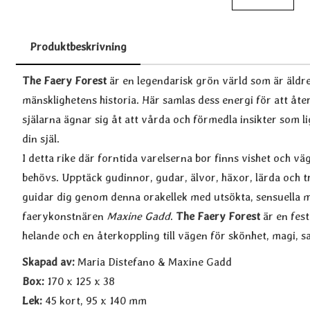
Produktbeskrivning
Produktbeskrivning
The Faery Forest
är en legendarisk grön värld som är äld
mänsklighetens historia. Här samlas dess energi för att åte
själarna ägnar sig åt att vårda och förmedla insikter som ligg
din själ.
I detta rike där forntida varelserna bor finns vishet och 
behövs. Upptäck gudinnor, gudar, älvor, häxor, lärda och 
guidar dig genom denna orakellek med utsökta, sensuella m
faerykonstnären
Maxine Gadd
.
The Faery Forest
är en fest
helande och en återkoppling till vägen för skönhet, magi, s
Skapad av
:
M
aria Distefano & Maxine Gadd
Box:
170 x 125 x 38
Lek:
45 kort, 95 x 140 mm