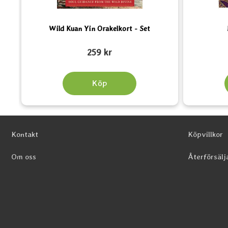
Wild Kuan Yin Orakelkort - Set
Art. nr 5048
Art. nr 5049
259 kr
Köp
Sidfot Blandad info och länkar
Kontakt
Köpvillkor
Om oss
Återförsälj