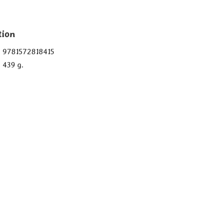
tion
9781572818415
439 g.