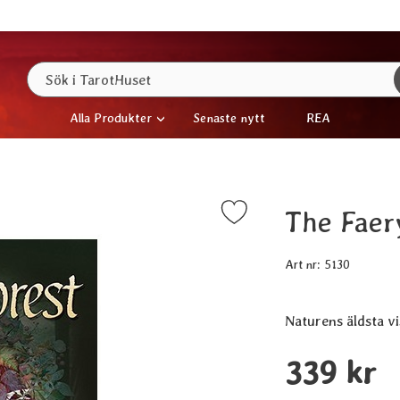
Sök
Sök i TarotHuset
Alla Produkter
Senaste nytt
REA
The Faery
Markera the Faery Forest Oracle - Set som favorit
Art nr:
5130
Naturens äldsta vi
Handla denna prod
pris
339 kr