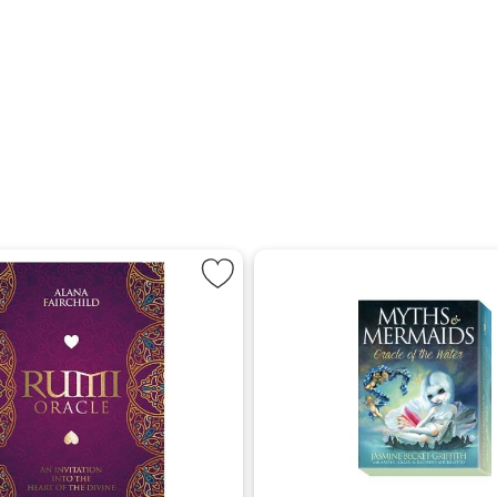
m favorit
Markera Rumi Orakelkort, Set som favorit
Markera Myths &