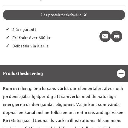
Läs produktbeskrivning
✓
2 års garanti
Print t
✓
Fri frakt över 600 kr
✓
Delbetala via Klarna
Produktbeskrivning
Stän
Produktbeskrivning
Kom in i den gröna häxans värld, där elementaler, älvor och
jordens själar hjälper dig att samverka med de naturliga
energierna ur den gamla religionen. Varje kort som vänds,
öppnar en kanal mellan tolkaren och naturens andliga väsen.
Kiri Østergaard Leonards vackra illustrationer tillsammans