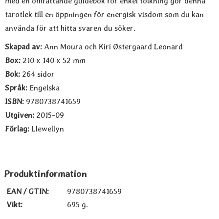
med en omfattande guidebok för enkel tolkning gör denna
tarotlek till en öppningen för energisk visdom som du kan
använda för att hitta svaren du söker.
Skapad av:
Ann Moura och
Kiri Østergaard Leonard
Box:
210 x 140 x 52 mm
Bok:
264 sidor
Språk:
Engelska
ISBN:
9780738741659
Utgiven:
2015-09
Förlag:
Llewellyn
Produktinformation
EAN / GTIN:
9780738741659
Vikt:
695 g.