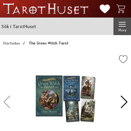
Mina favorit
Sök
Genomför
Sök i TarotHuset
Meny
Startsidan
The Green Witch Tarot
Markera the Green Witch 