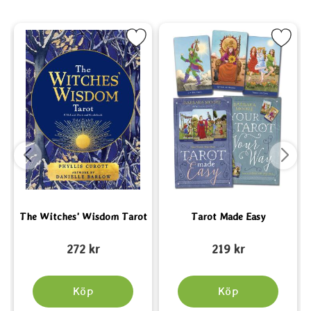
arot som favorit
Markera The Witches' Wisdom Tarot som favorit
Markera Tarot Made Easy
The Witches' Wisdom Tarot
Tarot Made Easy
Art. nr 6556
Art. nr 5117
A
272 kr
219 kr
Köp
Köp