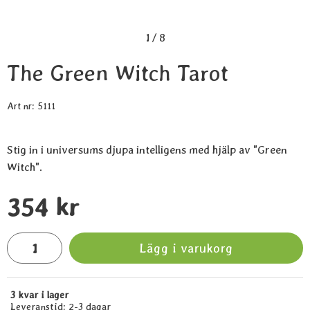
1
/
8
The Green Witch Tarot
Art nr:
5111
Stig in i universums djupa intelligens med hjälp av "Green
Witch".
Handla denna produkt The Green Witch Tarot
pris
354 kr
antal
Lägg i varukorg
3 kvar i lager
Tillgänglighet:
Leveranstid:
2-3 dagar