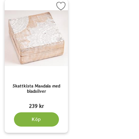
Markera skattkista Mandala med bladsilver som favorit
Skattkista Mandala med
bladsilver
Art. nr 5639
239 kr
Köp