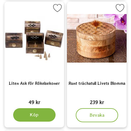
Markera liten Ask för Rökelsekoner som favorit
Markera runt trächatull Livets
Liten Ask för Rökelsekoner
Runt trächatull Livets Blomma
Art. nr 6328
Art. nr 5636
49 kr
239 kr
, Runt trächatull Livets B
Köp
Bevaka