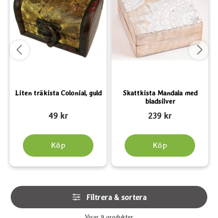
Liten träkista Colonial, guld
Skattkista Mandala med
bladsilver
Art. nr 5662
Art. nr 5639
A
49 kr
239 kr
Köp
Köp
Hoppa
Filtrera & sortera
över
filtersektionen
Filtrera & sortera
Visar
9
produkter