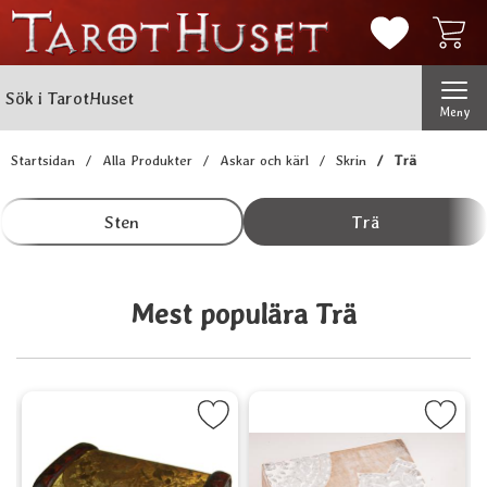
Mina favorit
Sök
Genomför
Sök i TarotHuset
Meny
Startsidan
Alla Produkter
Askar och kärl
Skrin
Trä
Underkategorier
Hoppa
till
Sten
Trä
produkter
Mest populära Trä
elsekoner som favorit
Markera Liten träkista Colonial, guld som favorit
Markera Skattkista Mandala med b