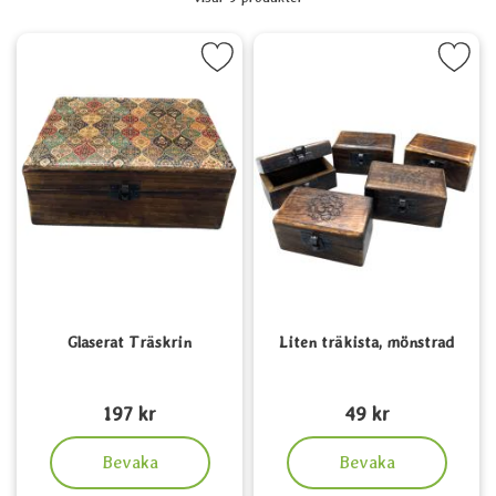
produktlista
Markera glaserat Träskrin som favorit
Markera liten träkista, mön
Glaserat Träskrin
Liten träkista, mönstrad
Art. nr 6325
Art. nr 6327
197 kr
49 kr
, Glaserat Träskrin
, Liten träkista, mönstrad
Bevaka
Bevaka