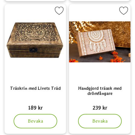
Markera träskrin med Livets Träd som favorit
Markera handgjord träask med dr
Träskrin med Livets Träd
Handgjord träask med
drömfångare
Art. nr 6491
Art. nr 5648
189 kr
239 kr
, Träskrin med Livets Träd
, Handgjord träask med d
Bevaka
Bevaka