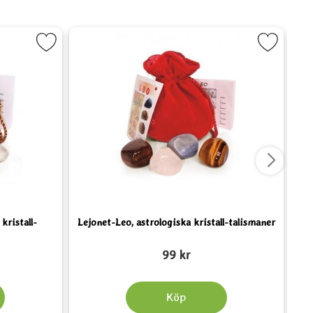
strologiska kristall-talismaner som favorit
Markera Lejonet-Leo, astrologiska kristall
Ma
kristall-
Lejonet-Leo, astrologiska kristall-talismaner
Vat
Art. nr 2128
Art.
99 kr
Köp