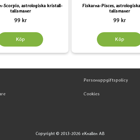
-Scorpio, astrologiska kristall-
Fiskarna-Pisces, astrologiska 
talismaner
talismaner
Art. nr 2135
99 kr
99 kr
Köp
Köp
Personuppgiftspolicy
are
Cookies
Copyright © 2013-2026 eKnallen AB