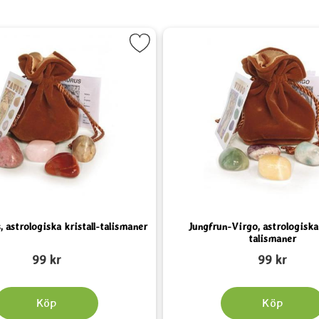
aner som favorit
ra Oxen-Taurus, astrologiska kristall-talismaner som favorit
Markera Jungfrun-Virgo, a
 astrologiska kristall-talismaner
Jungfrun-Virgo, astrologiska 
talismaner
Art. nr 2129
99 kr
99 kr
Köp
Köp