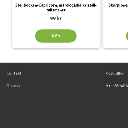
Stenbocken-Capricorn, astrologiska kristall-
Skorpionen
talismaner
Art. nr 2133
Art. nr 2131
99 kr
Köp
Sidfot Blandad info och länkar
Kontakt
Köpvillkor
Om oss
Återförsälj