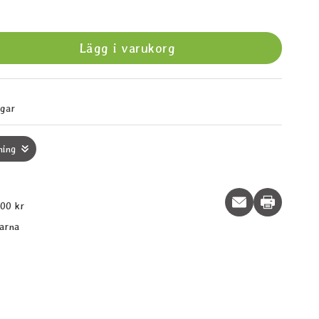
Lägg i varukorg
agar
ning
Print this p
600 kr
larna