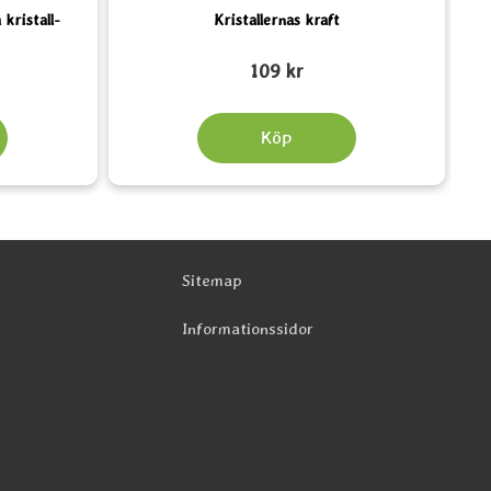
kristall-
Kristallernas kraft
Art. nr 2707
Art.
109 kr
Köp
Sitemap
Informationssidor