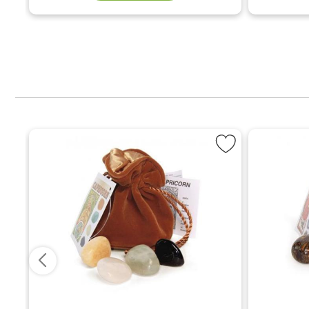
ortune - Rikedom som favorit
Markera Stenbocken-Capricorn, astrologiska kristall-ta
Markera S