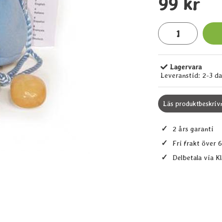
pris
99 kr
antal
Lagervara
Tillgänglighet:
Leveranstid:
2-3 d
Läs produktbeskriv
✓
2 års garanti
✓
Fri frakt över 
✓
Delbetala via K