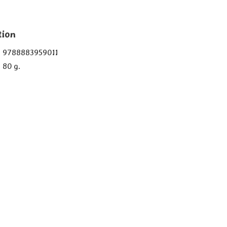
tion
9788883959011
80 g.