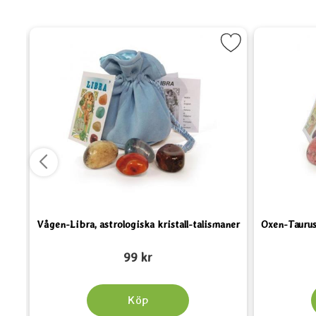
ska kristall-talismaner som favorit
Markera Vågen-Libra, astrologiska kristall-talism
Marke
Vågen-Libra, astrologiska kristall-talismaner
Oxen-Taurus,
Art. nr 2130
Art. nr 2125
99 kr
Köp