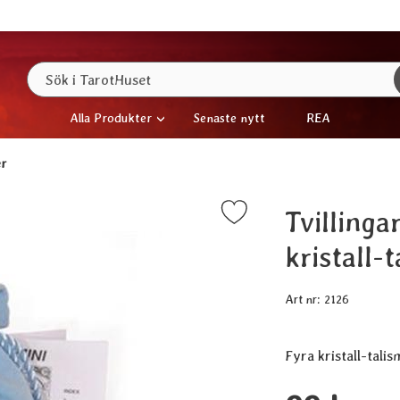
Sök
Sök i TarotHuset
Alla Produkter
Senaste nytt
REA
er
Tvillinga
Markera tvillingarna-Gemini, astrologiska kristall-talismaner s
kristall-
Art nr:
2126
Fyra kristall-tal
Handla denna produ