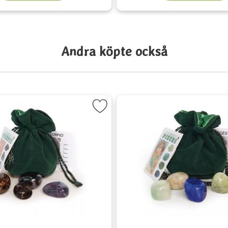
Andra köpte också
lismaner som favorit
korpionen-Scorpio, astrologiska kristall-talismaner som favori
Markera Fiskarna-Pisces, 