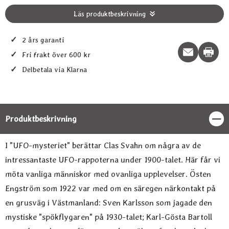
Läs produktbeskrivning
✓
2 års garanti
Print t
✓
Fri frakt över 600 kr
✓
Delbetala via Klarna
Produktbeskrivning
Stän
Produktbeskrivning
I "UFO-mysteriet" berättar Clas Svahn om några av de
intressantaste UFO-rappoterna under 1900-talet. Här får vi
möta vanliga människor med ovanliga upplevelser. Östen
Engström som 1922 var med om en säregen närkontakt på
en grusväg i Västmanland: Sven Karlsson som jagade den
mystiske "spökflygaren" på 1930-talet; Karl-Gösta Bartoll