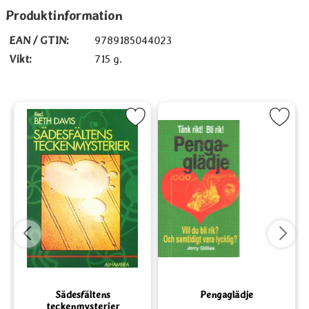
Produktinformation
EAN / GTIN:
9789185044023
Vikt:
715 g.
smos som favorit
Markera Sädesfältens teckenmysterier som favorit
Markera Pengaglädje s
Sädesfältens
Pengaglädje
teckenmysterier