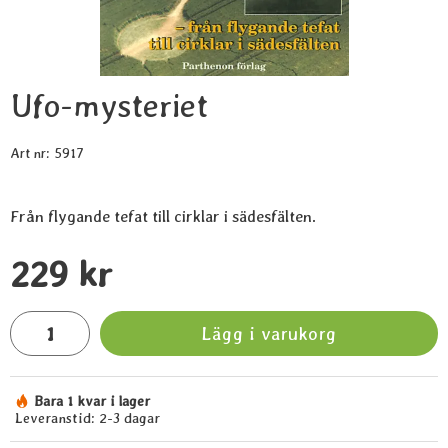
Ufo-mysteriet
Art nr:
5917
Handla denna produkt Ufo-mysteriet
pris
229 kr
antal
Lägg i varukorg
Bara 1 kvar i lager
Tillgänglighet:
Leveranstid:
2-3 dagar