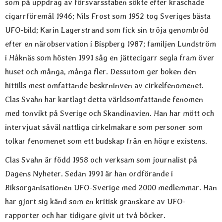
som på uppdrag av försvarsstaben sökte efter kraschade
cigarrföremål 1946; Nils Frost som 1952 tog Sveriges bästa
UFO-bild; Karin Lagerstrand som fick sin tröja genombröd
efter en närobservation i Bispberg 1987; familjen Lundström
i Håknäs som hösten 1991 såg en jättecigarr segla fram över
huset och många, många fler. Dessutom ger boken den
hittills mest omfattande beskrninven av cirkelfenomenet.
Clas Svahn har kartlagt detta världsomfattande fenomen
med tonvikt på Sverige och Skandinavien. Han har mött och
intervjuat såväl nattliga cirkelmakare som personer som
tolkar fenomenet som ett budskap från en högre existens.
Clas Svahn är född 1958 och verksam som journalist på
Dagens Nyheter. Sedan 1991 är han ordförande i
Riksorganisationen UFO-Sverige med 2000 medlemmar. Han
har gjort sig känd som en kritisk granskare av UFO-
rapporter och har tidigare givit ut två böcker.