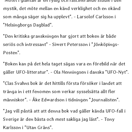
"Mötet i gläntan är en fyllig och fascinerande studie i den
mystik, det möte mellan en känd verklighet och en okänd
som många säger sig ha upplevt". - Larsolof Carlsson i
"Helsingborgs Dagblad".
"Den kritiska granskningen har gjort att boken är både
seriös och intressant" - Siwert Petersson i "Jönköpings-
Posten".
"Boken kan på det hela taget sägas vara en förebild när det
gäller UFO-litteratur". - Ola Henningsen i danska "UFO-Nyt".
"Clas Svahns bok är det hittills första försöker i landet att
tränga in i ett fenomen som verkar sysselsätta allt fler
människor". - Åke Edwardson i tidningen "Journalisten".
"Jag vill påstå att att denna bok vad gäller kända UFO-fall i
Sverige är den bästa och mest sakliga jag läst". - Tony
Karlsson i "Utan Gräns".