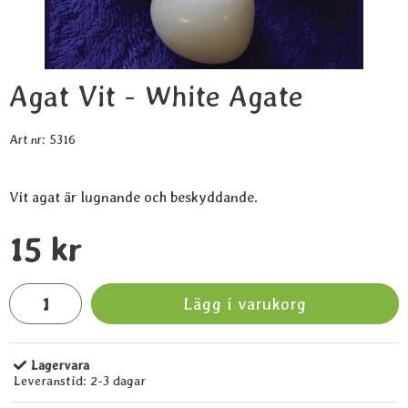
Agat Vit - White Agate
Art nr:
5316
Vit agat är lugnande och beskyddande.
Handla denna produkt Agat Vit - White Agate
pris
15 kr
antal
Lägg i varukorg
Lagervara
Tillgänglighet:
Leveranstid:
2-3 dagar