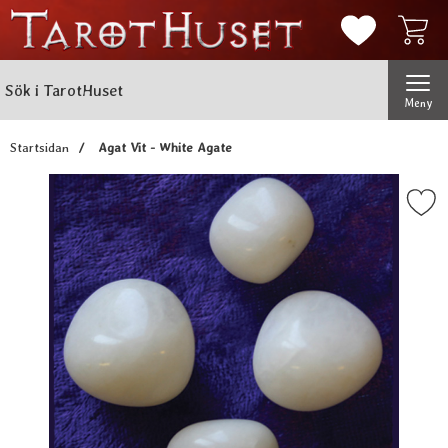
Mina favorit
Sök
Genomför
Sök i TarotHuset
Meny
Startsidan
Agat Vit - White Agate
Markera agat Vit - White 