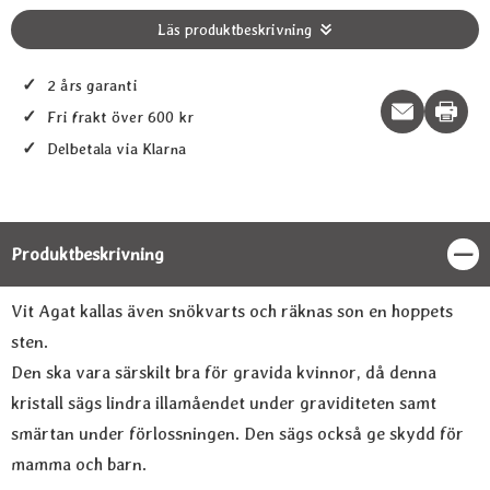
Läs produktbeskrivning
✓
2 års garanti
Print t
✓
Fri frakt över 600 kr
✓
Delbetala via Klarna
Produktbeskrivning
Stän
Produktbeskrivning
Vit Agat kallas även snökvarts och räknas son en hoppets
sten.
Den ska vara särskilt bra för gravida kvinnor, då denna
kristall sägs lindra illamåendet under graviditeten samt
smärtan under förlossningen. Den sägs också ge skydd för
mamma och barn.