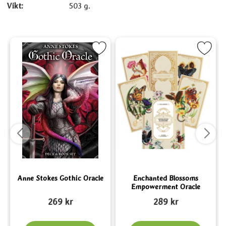
Vikt:
503 g.
t
e Cards som favorit
Markera Anne Stokes Gothic Oracle som favorit
Markera Enchanted Blossoms Empower
Anne Stokes Gothic Oracle
Enchanted Blossoms
Empowerment Oracle
Art. nr 6150
Art. nr 5509
A
269 kr
289 kr