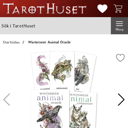
Mina favorit
Sök
Genomför
Sök i TarotHuset
Meny
Startsidan
Winterseer Animal Oracle
Markera winterseer Animal 