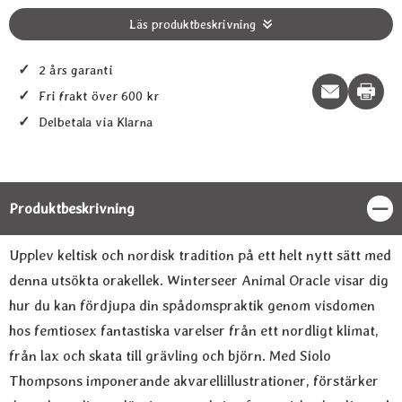
Läs produktbeskrivning
✓
2 års garanti
Print t
✓
Fri frakt över 600 kr
✓
Delbetala via Klarna
Produktbeskrivning
Stän
Produktbeskrivning
Upplev keltisk och nordisk tradition på ett helt nytt sätt med
denna utsökta orakellek. Winterseer Animal Oracle visar dig
hur du kan fördjupa din spådomspraktik genom visdomen
hos femtiosex fantastiska varelser från ett nordligt klimat,
från lax och skata till grävling och björn. Med Siolo
Thompsons imponerande akvarellillustrationer, förstärker