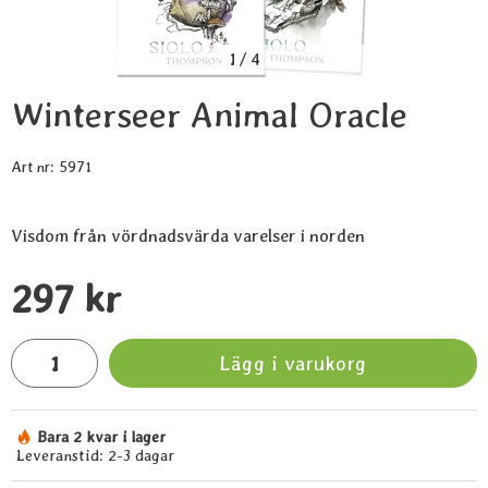
1
/
4
Winterseer Animal Oracle
Art nr:
5971
Visdom från vördnadsvärda varelser i norden
Handla denna produkt Winterseer Animal Oracle
pris
297 kr
antal
Lägg i varukorg
Bara 2 kvar i lager
Tillgänglighet:
Leveranstid:
2-3 dagar