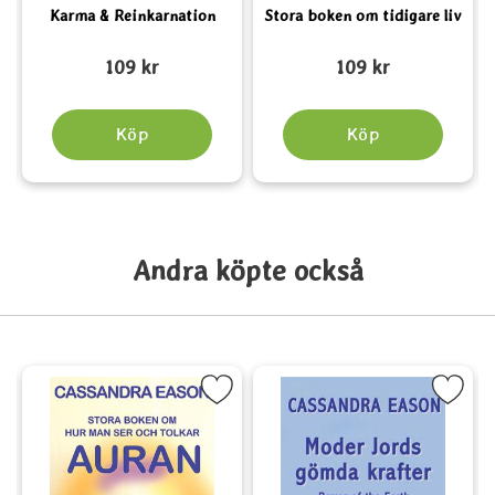
Karma & Reinkarnation
Stora boken om tidigare liv
Art. nr 3673
Art. nr 1078
A
109 kr
109 kr
Köp
Köp
Andra köpte också
med djur som favorit
ra Stora boken om hur man ser och tolkar auran som favorit
Markera Cassandra Eason: Moder Jords
Markera D