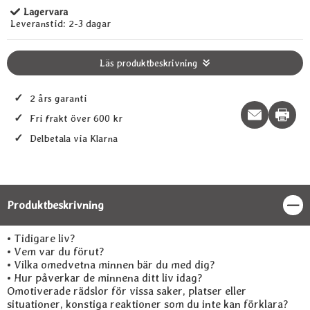
Lagervara
Tillgänglighet:
Leveranstid:
2-3 dagar
Läs produktbeskrivning
✓
2 års garanti
Print t
✓
Fri frakt över 600 kr
✓
Delbetala via Klarna
Produktbeskrivning
Stän
Produktbeskrivning
• Tidigare liv?
• Vem var du förut?
• Vilka omedvetna minnen bär du med dig?
• Hur påverkar de minnena ditt liv idag?
Omotiverade rädslor för vissa saker, platser eller
situationer, konstiga reaktioner som du inte kan förklara?