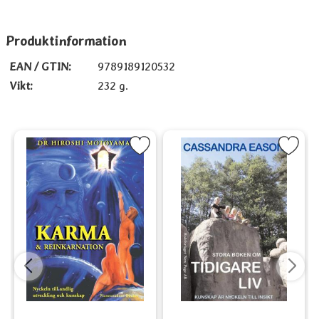
Produktinformation
EAN / GTIN:
9789189120532
Vikt:
232 g.
(på svenska) som favorit
Markera Karma & Reinkarnation som favorit
Markera Stora boken om tidiga