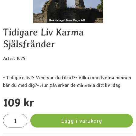
Tidigare Liv Karma
Själsfränder
Art nr:
1079
• Tidigare liv?• Vem var du förut?• Vilka omedvetna minnen
bär du med dig?• Hur påverkar de minnena ditt liv idag
Handla denna produkt Tidigare Liv Karma Själsfränder
pris
109 kr
antal
Lägg i varukorg