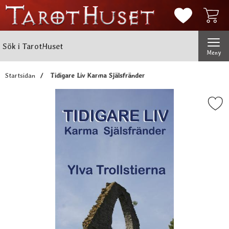
Mina favorit
Sök
Genomför
Sök i TarotHuset
Meny
Startsidan
Tidigare Liv Karma Själsfränder
Markera tidigare Liv Karma Sj