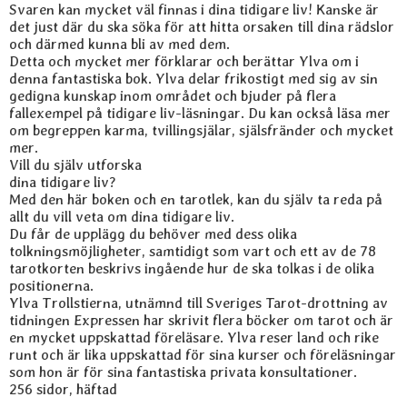
Svaren kan mycket väl finnas i dina tidigare liv! Kanske är
det just där du ska söka för att hitta orsaken till dina rädslor
och därmed kunna bli av med dem.
Detta och mycket mer förklarar och berättar Ylva om i
denna fantastiska bok. Ylva delar frikostigt med sig av sin
gedigna kunskap inom området och bjuder på flera
fallexempel på tidigare liv-läsningar. Du kan också läsa mer
om begreppen karma, tvillingsjälar, själsfränder och mycket
mer.
Vill du själv utforska
dina tidigare liv?
Med den här boken och en tarotlek, kan du själv ta reda på
allt du vill veta om dina tidigare liv.
Du får de upplägg du behöver med dess olika
tolkningsmöjligheter, samtidigt som vart och ett av de 78
tarotkorten beskrivs ingående hur de ska tolkas i de olika
positionerna.
Ylva Trollstierna, utnämnd till Sveriges Tarot-drottning av
tidningen Expressen har skrivit flera böcker om tarot och är
en mycket uppskattad föreläsare. Ylva reser land och rike
runt och är lika uppskattad för sina kurser och föreläsningar
som hon är för sina fantastiska privata konsultationer.
256 sidor, häftad