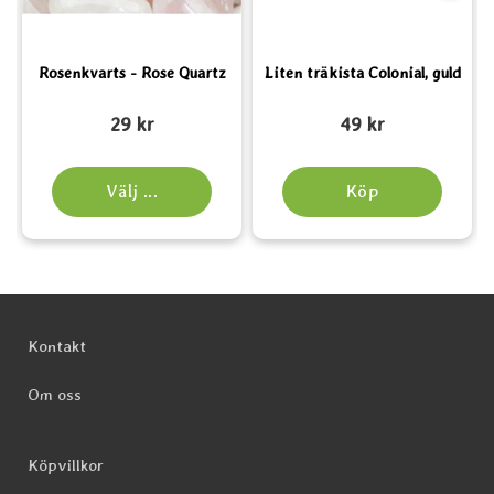
Rosenkvarts - Rose Quartz
Liten träkista Colonial, guld
Art. nr 2162
Art. nr 5662
A
29 kr
49 kr
Välj ...
Köp
Sidfot Blandad info och länkar
Kontakt
Om oss
Köpvillkor