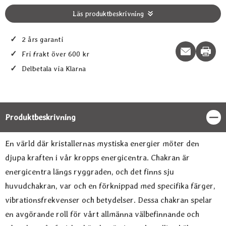
Läs produktbeskrivning
✓
2 års garanti
Print t
✓
Fri frakt över 600 kr
✓
Delbetala via Klarna
Produktbeskrivning
Stän
Produktbeskrivning
En värld där kristallernas mystiska energier möter den
djupa kraften i vår kropps energicentra. Chakran är
energicentra längs ryggraden, och det finns sju
huvudchakran, var och en förknippad med specifika färger,
vibrationsfrekvenser och betydelser. Dessa chakran spelar
en avgörande roll för vårt allmänna välbefinnande och