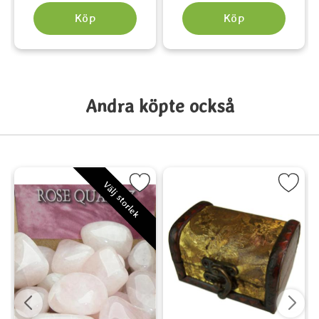
Köp
Köp
Andra köpte också
 tarot som favorit
Markera Rosenkvarts - Rose Quartz som favorit
Markera Liten träkista Colonial
Markera Dagliga a
Välj storlek