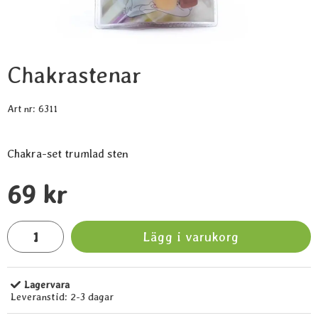
Chakrastenar
Art nr:
6311
Chakra-set trumlad sten
Handla denna produkt Chakrastenar
pris
69 kr
antal
Lägg i varukorg
Lagervara
Tillgänglighet:
Leveranstid:
2-3 dagar