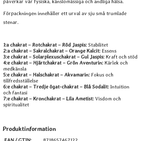
påverkar vår fysiska, känslomässiga och andliga hälsa.
Förpackningen innehåller ett urval av sju små trumlade
stenar.
1:a chakrat – Rotchakrat – Röd Jaspis:
Stabilitet
2:a chakrat – Sakralchakrat – Orange Kalcit:
Essens
3:e chakrat – Solarplexuschakrat – Gul Jaspis:
Kraft och stöd
4:e chakrat – Hjärtchakrat – Grön Aventurin:
Kärlek och
medkänsla
5:e chakrat – Halschakrat – Akvamarin:
Fokus och
tillfredsställelse
6:e chakrat – Tredje ögat-chakrat – Blå Sodalit:
Intuition
och fantasi
7:e chakrat – Kronchakrat – Lila Ametist:
Visdom och
spiritualitet
Produktinformation
EAN / GTIN:
8718657467122