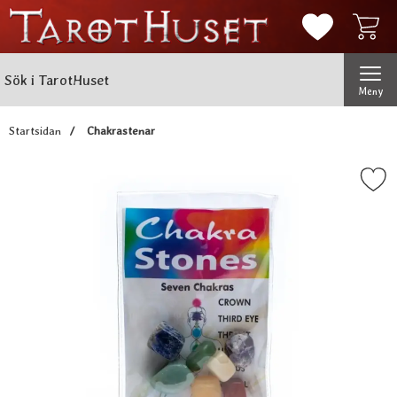
Mina favorit
Sök
Genomför
Sök i TarotHuset
Meny
Startsidan
Chakrastenar
Markera chakrastena