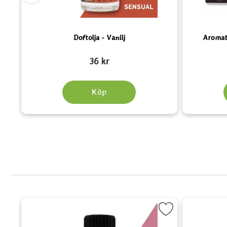
Doftolja - Vanilj
Aromate
Art. nr 5330
Art. nr 6168
36 kr
Köp
othie Delight som favorit
Markera Doftolja - Rose Garden som fa