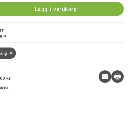
Lägg i varukorg
er
agar
ning
Print this p
600 kr
larna