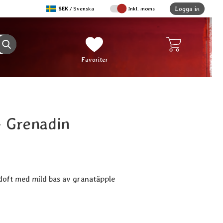
,
Logga in
SEK
/ Svenska
Inkl. moms
Sverige
Genomför sökning
Mina favoriter
Favoriter
- Grenadin
doft med mild bas av granatäpple
ukt Doftolja - Grenadin