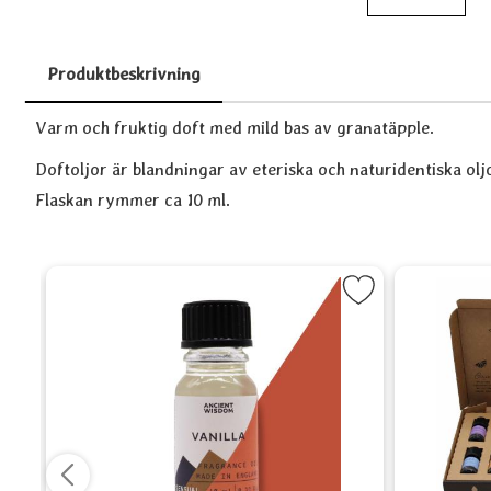
Produktbeskrivning
Produktbeskrivning
Varm och fruktig doft med mild bas av granatäpple.
Doftoljor är blandningar av eteriska och naturidentiska olj
Flaskan rymmer ca 10 ml.
 Lavendel som favorit
Markera Doftolja - Vanilj som favori