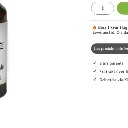
antal
Bara 1 kvar i lag
Tillgänglighet:
Leveranstid:
2-3 d
Läs produktbeskriv
✓
2 års garanti
✓
Fri frakt över 
✓
Delbetala via K