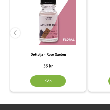
Doftolja - Rose Garden
Art. nr 5212
Art. nr 5448
36 kr
Köp