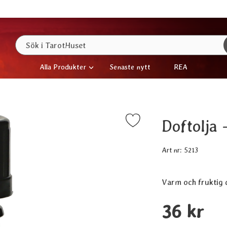
Sök
Sök i TarotHuset
Alla Produkter
Senaste nytt
REA
Doftolja 
Markera doftolja - Grenadin som favorit
Art nr:
5213
Varm och fruktig 
Handla denna prod
pris
36 kr