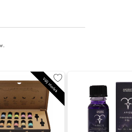
or.
t
Markera Aromaterapi set med Eteriska oljor som favorit
Markera Do
Välj storlek