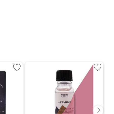
ftolja - Väduren som favorit
Markera Doftolja - Jasmin s