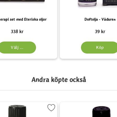
rapi set med Eteriska oljor
Doftolja - Väduren
Art. nr 5158
338 kr
39 kr
Välj ...
Köp
Andra köpte också
vorit
Markera Doftolja - Rosmarin som favorit
Markera Eter