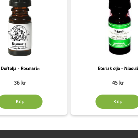
Doftolja - Rosmarin
Eterisk olja - Niaoul
Art. nr 5251
36 kr
45 kr
Köp
Köp