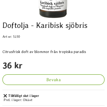
Doftolja - Karibisk sjöbris
Art nr:
5230
Citrusfrisk doft av blommor från tropiska paradis
Handla denna produkt Doftolja - Karibisk sjöbris
pris
36 kr
Bevaka
Tillfälligt slut i lager
Tillgänglighet:
Prel. i lager:
Okänt