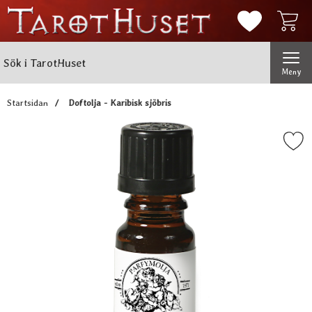
Mina favorit
Sök
Genomför
Sök i TarotHuset
Meny
Startsidan
Doftolja - Karibisk sjöbris
Markera doftolja - Karibisk