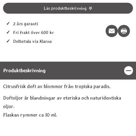
Läs produktbeskrivning
✓
2 års garanti
Print t
✓
Fri frakt över 600 kr
✓
Delbetala via Klarna
Produktbeskrivning
Stän
Produktbeskrivning
Citrusfrisk doft av blommor från tropiska paradis.
Doftoljor är blandningar av eteriska och naturidentiska
oljor.
Flaskan rymmer ca 10 ml.