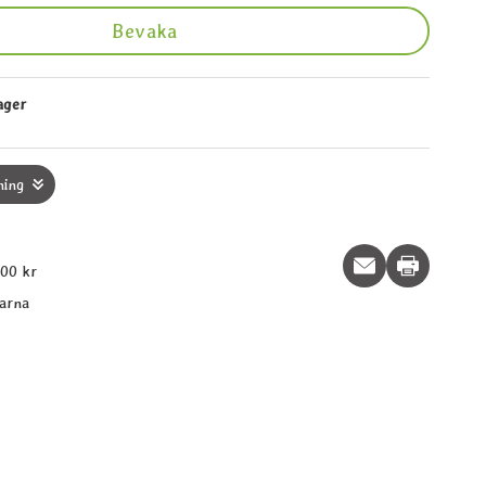
Bevaka
lager
ning
Print this p
600 kr
larna