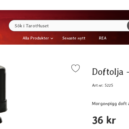
Sök
Sök i TarotHuset
Alla Produkter
Senaste nytt
REA
Doftolja
Markera doftolja - Yoghurt & Jordgubbe som favorit
Art nr:
5225
Morgonpigg doft 
Handla denna prod
pris
36 kr