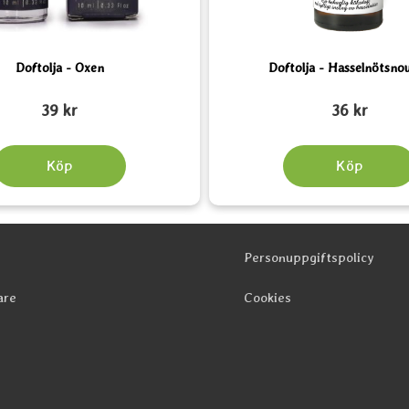
Doftolja - Oxen
Doftolja - Hasselnötsno
Art. nr 5188
39 kr
36 kr
Köp
Köp
Personuppgiftspolicy
are
Cookies