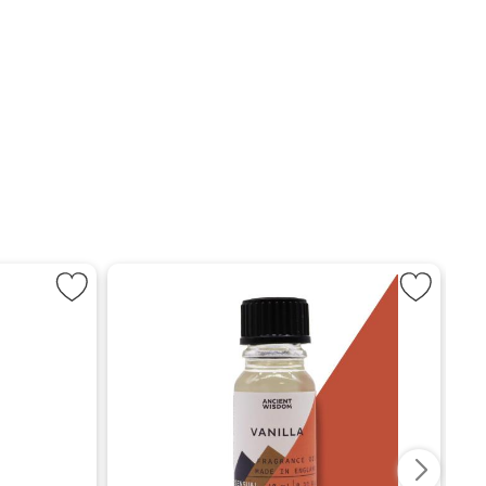
a - Hasselnötsnougat som favorit
Markera Doftolja - Vanilj so