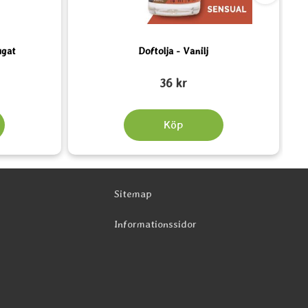
ugat
Doftolja - Vanilj
Art. nr 5330
Art.
36 kr
Köp
Sitemap
Informationssidor