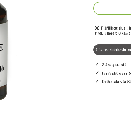
Tillfälligt slut i 
Tillgänglighet:
Prel. i lager:
Okänt
Läs produktbeskriv
✓
2 års garanti
✓
Fri frakt över 
✓
Delbetala via K