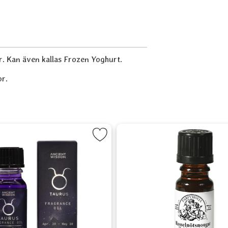
. Kan även kallas Frozen Yoghurt.
or.
it
Markera Doftolja - Oxen som favorit
Markera Doftolj