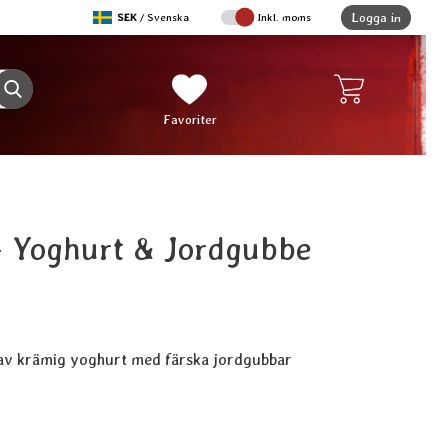
,
Logga in
SEK
/ Svenska
Inkl. moms
Sverige
Genomför sökning
Mina favoriter
Favoriter
 - Yoghurt & Jordgubbe
av krämig yoghurt med färska jordgubbar
ukt Doftolja - Yoghurt & Jordgubbe