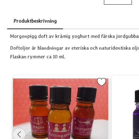
Produktbeskrivning
Produktbeskrivning
Morgonpigg doft av krämig yoghurt med färska jordgubbar
Doftoljor är blandningar av eteriska och naturidentiska olj
Flaskan rymmer ca 10 ml.
pparkaksbak som favorit
Markera Doftolja - Lejonet som favor