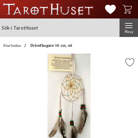
Mina favorit
Sök
Genomför
Sök i TarotHuset
Meny
Startsidan
Drömfångare 10 cm, vit
Markera drömfångare 10 cm