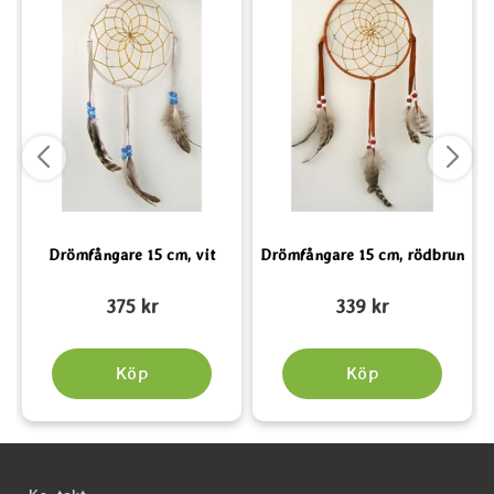
Drömfångare 15 cm, vit
Drömfångare 15 cm, rödbrun
Art. nr 1131
Art. nr 1128
A
375 kr
339 kr
Köp
Köp
Sidfot Blandad info och länkar