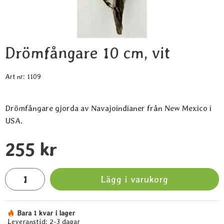
Drömfångare 10 cm, vit
Art nr:
1109
Drömfångare gjorda av Navajoindianer från New Mexico i
USA.
Handla denna produkt Drömfångare 10 cm, vit
pris
255 kr
antal
Lägg i varukorg
Bara 1 kvar i lager
Tillgänglighet:
Leveranstid:
2-3 dagar