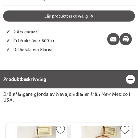
Läs produktbeskrivning
✓
2 års garanti
Print t
✓
Fri frakt över 600 kr
✓
Delbetala via Klarna
Produktbeskrivning
Stän
Produktbeskrivning
Drömfångare gjorda av Navajoindianer från New Mexico i
USA.
t
 regnbågens färger som favorit
Markera Drömfångare 15 cm, vit som favorit
Markera Drömfångare 15 cm, r