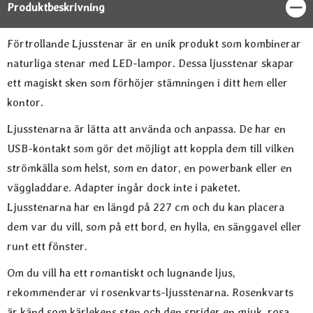
Produktbeskrivning
Stän
Produktbeskrivning
Förtrollande Ljusstenar är en unik produkt som kombinerar
naturliga stenar med LED-lampor. Dessa ljusstenar skapar
ett magiskt sken som förhöjer stämningen i ditt hem eller
kontor.
Ljusstenarna är lätta att använda och anpassa. De har en
USB-kontakt som gör det möjligt att koppla dem till vilken
strömkälla som helst, som en dator, en powerbank eller en
väggladdare. Adapter ingår dock inte i paketet.
Ljusstenarna har en längd på 227 cm och du kan placera
dem var du vill, som på ett bord, en hylla, en sänggavel eller
runt ett fönster.
Om du vill ha ett romantiskt och lugnande ljus,
rekommenderar vi rosenkvarts-ljusstenarna. Rosenkvarts
är känd som kärlekens sten och den sprider en mjuk, rosa