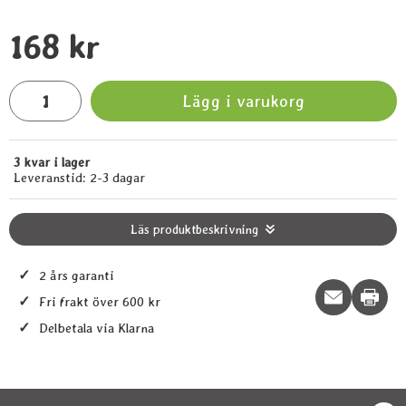
pris
168 kr
antal
Lägg i varukorg
3 kvar i lager
Tillgänglighet:
Leveranstid:
2-3 dagar
Läs produktbeskrivning
✓
2 års garanti
Print t
✓
Fri frakt över 600 kr
✓
Delbetala via Klarna