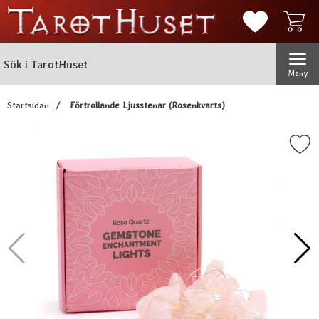
Mina favorit
Sök
Genomför
Sök i TarotHuset
Meny
Startsidan
Förtrollande Ljusstenar (Rosenkvarts)
Markera förtrollande Ljusstenar 