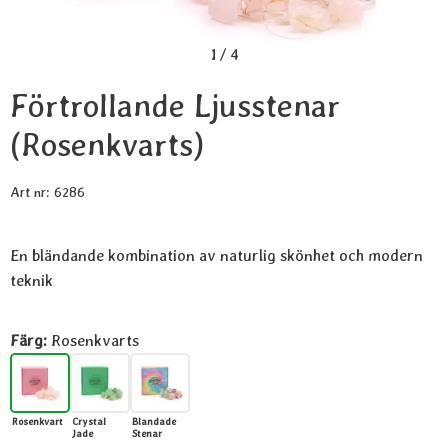
1
/
4
Förtrollande Ljusstenar
(Rosenkvarts)
Art nr:
6286
En bländande kombination av naturlig skönhet och modern
teknik
Handla denna produkt Förtrollande Ljusstenar
Färg:
Rosenkvarts
Rosenkvarts
Crystal
Blandade
Jade
Stenar