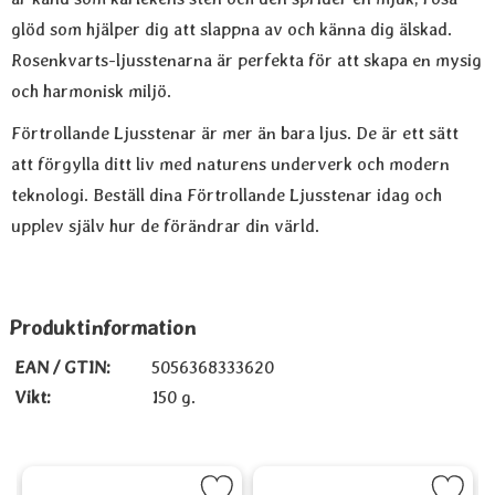
glöd som hjälper dig att slappna av och känna dig älskad.
Rosenkvarts-ljusstenarna är perfekta för att skapa en mysig
och harmonisk miljö.
Förtrollande Ljusstenar är mer än bara ljus. De är ett sätt
att förgylla ditt liv med naturens underverk och modern
teknologi. Beställ dina Förtrollande Ljusstenar idag och
upplev själv hur de förändrar din värld.
Produktinformation
EAN / GTIN:
5056368333620
Vikt:
150 g.
kristall-talismaner som favorit
Markera Knutet halsband till sten som favorit
Markera Lotusblomma för värmeljus, 