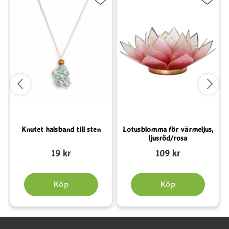
Knutet halsband till sten
Lotusblomma för värmeljus,
ljusröd/rosa
Art. nr 6394
Art. nr 6153
A
19 kr
109 kr
Köp
Köp