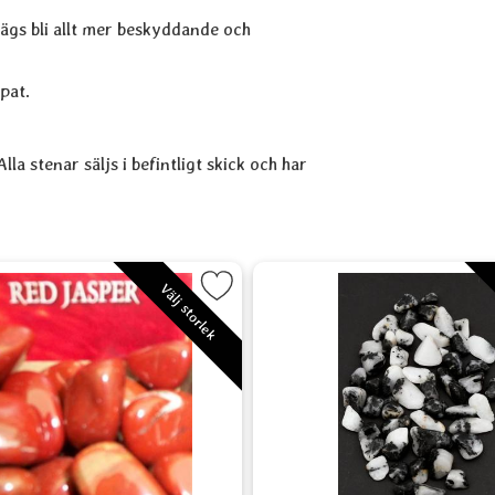
 sägs bli allt mer beskyddande och
pat.
la stenar säljs i befintligt skick och har
vorit
Markera Jaspis Röd - Red Jasper som favorit
Markera Turm
Välj storlek