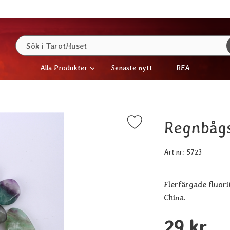
Sök
Sök i TarotHuset
Alla Produkter
Senaste nytt
REA
Regnbågs
Markera regnbågsfluorit - Rainbow Fluorite som favor
Art nr:
5723
Flerfärgade fluori
China.
Handla denna prod
pris
29 kr