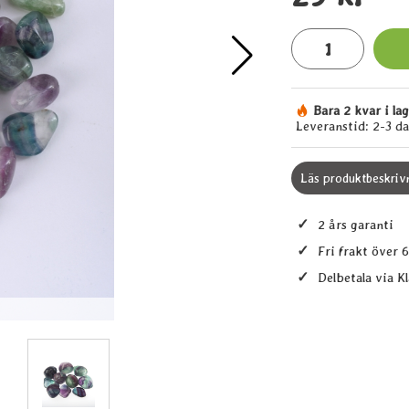
antal
Bara 2 kvar i la
Tillgänglighet:
Leveranstid:
2-3 d
Läs produktbeskriv
✓
2 års garanti
✓
Fri frakt över 
✓
Delbetala via K