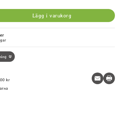
Lägg i varukorg
ger
agar
ning
Print this p
600 kr
larna