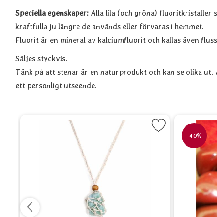
Speciella egenskaper:
Alla lila (och gröna) fluoritkristaller
kraftfulla ju längre de används eller förvaras i hemmet.
Fluorit är en mineral av kalciumfluorit och kallas även fluss
Säljes styckvis.
Tänk på att stenar är en naturprodukt och kan se olika ut. Al
ett personligt utseende.
ellow Calcite som favorit
Markera Knutet halsband till sten som fa
-40%