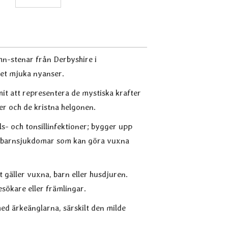
ohn-stenar från Derbyshire i
ket mjuka nyanser.
mit att representera de mystiska krafter
er och de kristna helgonen.
s- och tonsillinfektioner; bygger upp
ch barnsjukdomar som kan göra vuxna
t gäller vuxna, barn eller husdjuren.
esökare eller främlingar.
 med ärkeänglarna, särskilt den milde