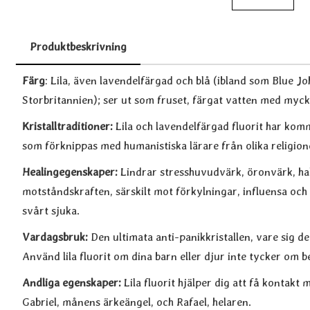
Produktbeskrivning
Produktbeskrivning
Färg
: Lila, även lavendelfärgad och blå (ibland som Blue J
Storbritannien); ser ut som fruset, färgat vatten med myc
Kristalltraditioner:
Lila och lavendelfärgad fluorit har kom
som förknippas med humanistiska lärare från olika religion
Healingegenskaper:
Lindrar stresshuvudvärk, öronvärk, hal
motståndskraften, särskilt mot förkylningar, influensa o
svårt sjuka.
Vardagsbruk:
Den ultimata anti-panikkristallen, vare sig de
Använd lila fluorit om dina barn eller djur inte tycker om b
Andliga egenskaper:
Lila fluorit hjälper dig att få kontakt
Gabriel, månens ärkeängel, och Rafael, helaren.