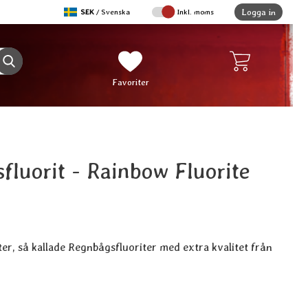
,
Logga in
SEK
/ Svenska
Inkl. moms
Sverige
Genomför sökning
Mina favoriter
Favoriter
fluorit - Rainbow Fluorite
it
ter, så kallade Regnbågsfluoriter med extra kvalitet från
ukt Regnbågsfluorit - Rainbow Fluorite