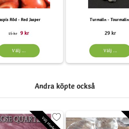
aspis Röd - Red Jasper
Turmalin - Tourmalin
rea pris
Art. nr 2164
9 kr
29 kr
tidigare pris
15 kr
Välj ...
Välj ...
Andra köpte också
rit
Markera Rosenkvarts - Rose Quartz som favorit
Markera Bergkr
Välj storlek