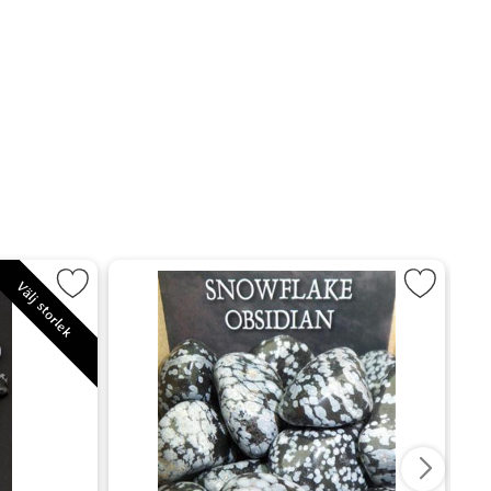
alin - Tourmaline som favorit
Markera Snöflingeobsidian - Snowflake 
Välj storlek