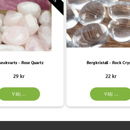
senkvarts - Rose Quartz
Bergkristall - Rock Cry
Art. nr 2150
29 kr
22 kr
Välj ...
Välj ...