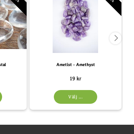
stal
Ametist - Amethyst
Art. nr 2148
Art.
19 kr
Välj ...