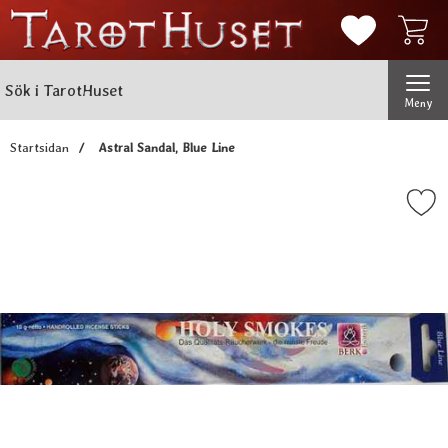
Mina favorit
Sök
Genomför
Sök i TarotHuset
Meny
Startsidan
Astral Sandal, Blue Line
Markera astral Sandal, Blu