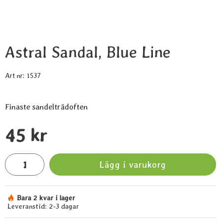
Astral Sandal, Blue Line
Art nr:
1537
Finaste sandelträdoften
Handla denna produkt Astral Sandal, Blue Line
pris
45 kr
antal
Lägg i varukorg
Bara 2 kvar i lager
Tillgänglighet:
Leveranstid:
2-3 dagar