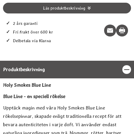
Läs produktbeskrivning
✓
2 års garanti
Print t
✓
Fri frakt över 600 kr
✓
Delbetala via Klarna
Produktbeskrivning
Stän
Produktbeskrivning
Holy Smokes Blue Line
Blue Line - en speciell rökelse
Upptäck magin med våra Holy Smokes Blue Line
rökelsepinnar, skapade enligt traditionella recept för att
bevara autenticiteten i varje doft. Vi använder endast
naturliga ingredienser som trä, blommor, rötter, hartser,