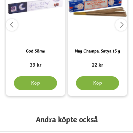
God Sömn
Nag Champa, Satya 15 g
Art. nr 6125
Art. nr 1560
A
39 kr
22 kr
Köp
Köp
Andra köpte också