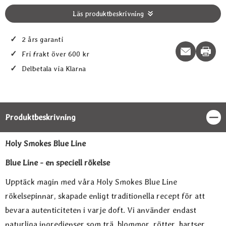
Läs produktbeskrivning
✓
2 års garanti
Print t
✓
Fri frakt över 600 kr
✓
Delbetala via Klarna
Produktbeskrivning
Stän
Produktbeskrivning
Holy Smokes Blue Line
Blue Line - en speciell rökelse
Upptäck magin med våra Holy Smokes Blue Line
rökelsepinnar, skapade enligt traditionella recept för att
bevara autenticiteten i varje doft. Vi använder endast
naturliga ingredienser som trä, blommor, rötter, hartser,