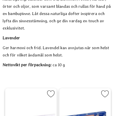
örter och oljor, som varsamt blandas och rullas för hand på
en bambupinne. Låt dessa naturliga dofter inspirera och
lyfta din sinnesstämning, och ge din vardag en touch av
exklusivitet.
Lavender
Ger harmoni och frid. Lavendel kan avnjutas när som helst
och för vilket ändamål som helst.
Nettovikt per förpackning:
ca 10 g
trä), Satya som favorit
Markera God Sömn som favorit
Markera Nag Champa, Satya 1
Marker