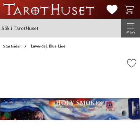
Mina favorit
Sök
Genomför
Sök i TarotHuset
Meny
Startsidan
Lavendel, Blue Line
Markera lavendel, Blue 