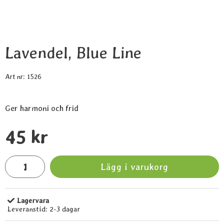
Lavendel, Blue Line
Art nr:
1526
Ger harmoni och frid
Handla denna produkt Lavendel, Blue Line
pris
45 kr
antal
Lägg i varukorg
Lagervara
Tillgänglighet:
Leveranstid:
2-3 dagar