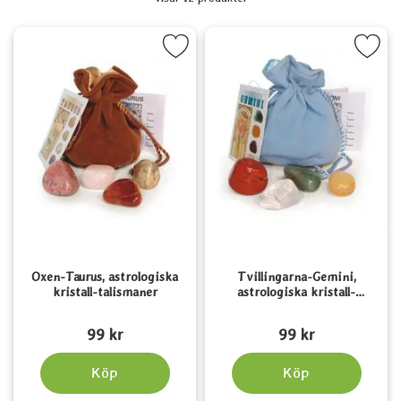
produktlista
ra oxen-Taurus, astrologiska kristall-talismaner som favorit
Markera tvillingarna-Gemini, astrologiska 
Oxen-Taurus, astrologiska
Tvillingarna-Gemini,
kristall-talismaner
astrologiska kristall-
talismaner
Art. nr 2125
Art. nr 2126
99 kr
99 kr
Köp
Köp