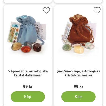
ra vågen-Libra, astrologiska kristall-talismaner som favorit
Markera jungfrun-Virgo, astrologiska kr
Vågen-Libra, astrologiska
Jungfrun-Virgo, astrologiska
kristall-talismaner
kristall-talismaner
Art. nr 2130
Art. nr 2129
99 kr
99 kr
Köp
Köp