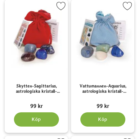
kytten-Sagittarius, astrologiska kristall-talismaner som favori
Markera vattumannen-Aquarius, astrologiska
Skytten-Sagittarius,
Vattumannen-Aquarius,
astrologiska kristall-
astrologiska kristall-
talismaner
talismaner
Art. nr 2132
Art. nr 2134
99 kr
99 kr
Köp
Köp