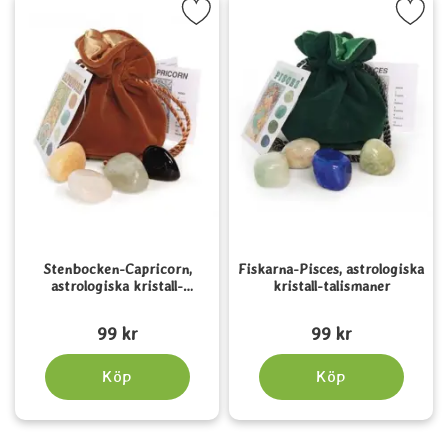
enbocken-Capricorn, astrologiska kristall-talismaner som favor
Markera fiskarna-Pisces, astrologiska kr
Stenbocken-Capricorn,
Fiskarna-Pisces, astrologiska
astrologiska kristall-
kristall-talismaner
talismaner
Art. nr 2133
Art. nr 2135
99 kr
99 kr
Köp
Köp