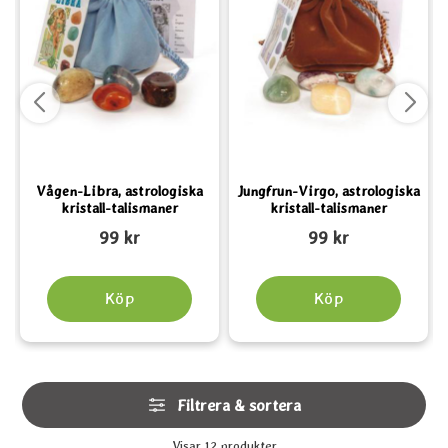
a
Vågen-Libra, astrologiska
Jungfrun-Virgo, astrologiska
kristall-talismaner
kristall-talismaner
Art. nr 2130
Art. nr 2129
A
99 kr
99 kr
Köp
Köp
Hoppa
Filtrera & sortera
över
filtersektionen
Filtrera & sortera
Visar
12
produkter