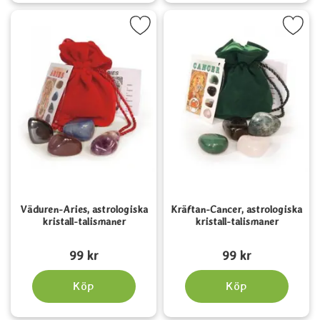
a väduren-Aries, astrologiska kristall-talismaner som favorit
Markera kräftan-Cancer, astrologiska kr
Väduren-Aries, astrologiska
Kräftan-Cancer, astrologiska
kristall-talismaner
kristall-talismaner
Art. nr 2124
Art. nr 2127
99 kr
99 kr
Köp
Köp