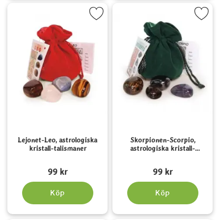
ra lejonet-Leo, astrologiska kristall-talismaner som favorit
Markera skorpionen-Scorpio, astrologiska 
Lejonet-Leo, astrologiska
Skorpionen-Scorpio,
kristall-talismaner
astrologiska kristall-
talismaner
Art. nr 2128
Art. nr 2131
99 kr
99 kr
Köp
Köp