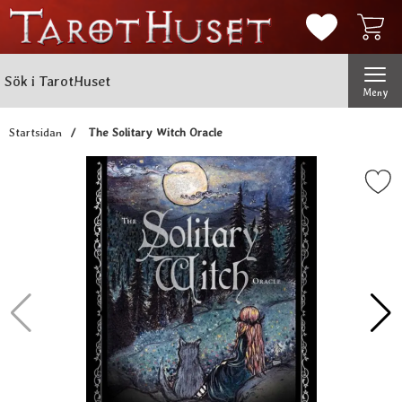
Mina favorit
Sök
Genomför
Sök i TarotHuset
Meny
Startsidan
The Solitary Witch Oracle
Markera the Solitary Witch