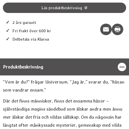
Läs produktbeskrivning
✓
2 års garanti
Print t
✓
Fri frakt över 600 kr
✓
Delbetala via Klarna
Produktbeskrivning
Stän
Produktbeskrivning
“Vem är du?” frågar Universum. “Jag är,” svarar du, “häxan
som vandrar ensam.”
Där det finns människor, finns det ensamma häxor –
självständiga magins sändebud som älskar andra men ännu
mer älskar det fria och vildas sällskap. Om du någonsin har
längtat efter månkyssade mysterier, gemenskap med vilda