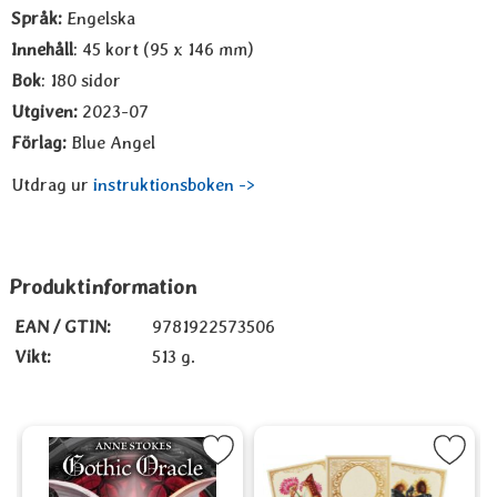
Språk:
Engelska
Innehåll
: 45 kort (95 x 146 mm)
Bok
: 180 sidor
Utgiven:
2023-07
Förlag:
Blue Angel
Utdrag ur
instruktionsboken ->
Produktinformation
EAN / GTIN:
9781922573506
Vikt:
513 g.
o som favorit
Markera Anne Stokes Gothic Oracle som favorit
Markera Enchanted Blossoms Empower
Ma