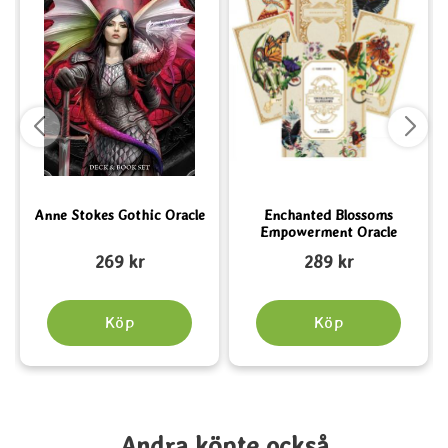
Anne Stokes Gothic Oracle
Enchanted Blossoms
Empowerment Oracle
Art. nr 6150
Art. nr 5509
A
269 kr
289 kr
Köp
Köp
Andra köpte också