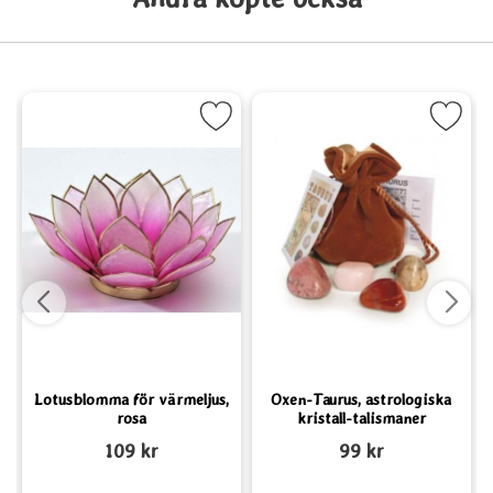
akelkort som favorit
Markera Lotusblomma för värmeljus, rosa som favorit
Markera Oxen-Taurus, astrologiska kris
Lotusblomma för värmeljus,
Oxen-Taurus, astrologiska
rosa
kristall-talismaner
Art. nr 1198
Art. nr 2125
A
109 kr
99 kr