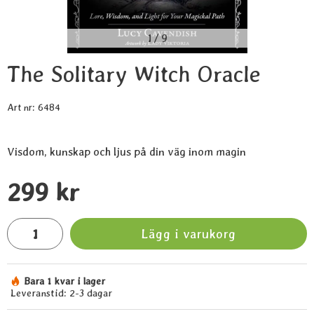
1
/
9
The Solitary Witch Oracle
Art nr:
6484
Visdom, kunskap och ljus på din väg inom magin
Handla denna produkt The Solitary Witch Oracle
pris
299 kr
antal
Lägg i varukorg
Bara 1 kvar i lager
Tillgänglighet:
Leveranstid:
2-3 dagar