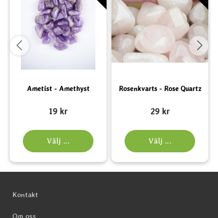
Ametist - Amethyst
Rosenkvarts - Rose Quartz
Art. nr 2148
Art. nr 2162
A
19 kr
29 kr
Välj ...
Välj ...
Sidfot Blandad info och länkar
Kontakt
Om oss