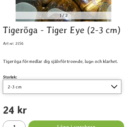
1
/
2
Tigeröga - Tiger Eye (2-3 cm)
Art nr:
2156
Tigeröga förmedlar dig självförtroende, lugn och klarhet.
Handla denna produkt Tigeröga - Tiger Eye
Storlek:
pris
24 kr
antal
Lägg i varukorg