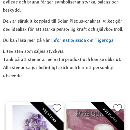
gyllene och bruna färger symboliserar styrka, balans och
beskydd.
Den är särskilt kopplad till Solar Plexus-chakrat, vilket gör
den idealisk för att stärka personlig kraft och självkontroll.
Du kan läsa mer på vår
informationssida om Tigeröga.
Liten sten som säljes styckvis.
Tänk på att stenar är en naturprodukt och kan se olika ut.
Alla stenar säljs i befintligt skick och har ett personligt
utseende.
ey Quartz som favorit
Markera Ametist - Amethyst som favorit
Markera Rosenkvarts - Rose Q
M
Välj storlek
Välj storlek