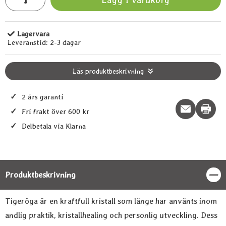
Lagervara
Tillgänglighet:
Leveranstid:
2-3 dagar
Läs produktbeskrivning
✓
2 års garanti
Print t
✓
Fri frakt över 600 kr
✓
Delbetala via Klarna
Produktbeskrivning
Stän
Produktbeskrivning
Tigeröga är en kraftfull kristall som länge har använts inom
andlig praktik, kristallhealing och personlig utveckling. Dess