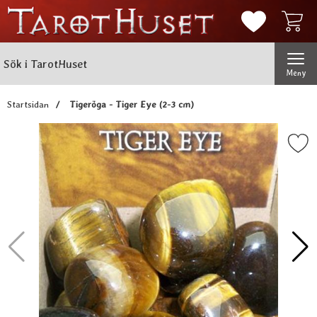
Mina favorit
Sök
Genomför
Sök i TarotHuset
Meny
Startsidan
Tigeröga - Tiger Eye (2-3 cm)
Markera tigeröga - Tiger Eye