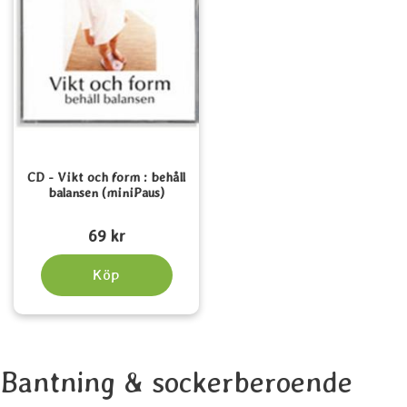
CD - Vikt och form : behåll
balansen (miniPaus)
Art. nr 3088
69 kr
Köp
Bantning & sockerberoende