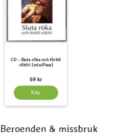
CD - Sluta röka och förbli
rökfri (miniPaus)
Art. nr 3093
69 kr
Köp
Beroenden & missbruk