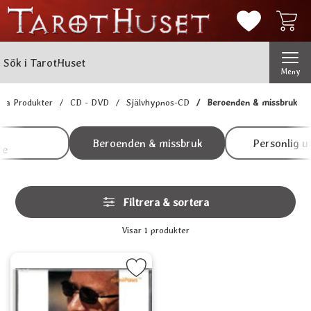
Mina favorit
Sök
Genomför
Sök i TarotHuset
Meny
lla Produkter
CD - DVD
Självhypnos-CD
Beroenden & missbruk
Underkategorier
Hoppa
till
Beroenden & missbruk
Personlig u
de
produkter
Hoppa
Filtrera & sortera
över
filtersektionen
Filtrera & sortera
Visar
1
produkter
produktlista
era cD - Sluta röka och förbli rökfri (miniPaus) som favorit