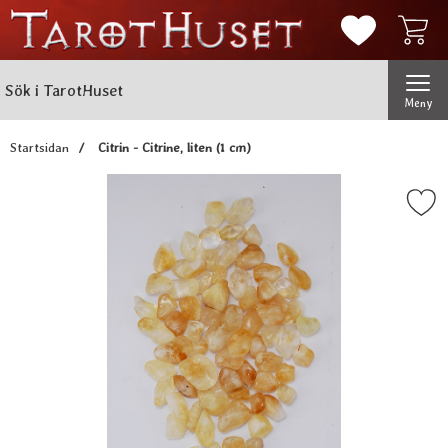
Mina favorit
Sök
Genomför
Sök i TarotHuset
Meny
Startsidan
Citrin - Citrine, liten (1 cm)
Markera citrin - Citrine, lit