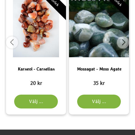
Karneol - Carnelian
Mossagat - Moss Agate
Art. nr 2145
Art. nr 4116
A
20 kr
35 kr
Välj ...
Välj ...