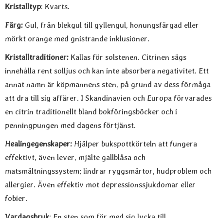
Kristalltyp
: Kvarts.
Färg:
Gul, från blekgul till gyllengul, honungsfärgad eller
mörkt orange med gnistrande inklusioner.
Kristalltraditioner:
Kallas för solstenen. Citrinen sägs
innehålla rent solljus och kan inte absorbera negativitet. Ett
annat namn är köpmannens sten, på grund av dess förmåga
att dra till sig affärer. I Skandinavien och Europa förvarades
en citrin traditionellt bland bokföringsböcker och i
penningpungen med dagens förtjänst.
Healingegenskaper:
Hjälper bukspottkörteln att fungera
effektivt, även lever, mjälte gallblåsa och
matsmältningssystem; lindrar ryggsmärtor, hudproblem och
allergier. Även effektiv mot depressionssjukdomar eller
fobier.
Vardagsbruk
: En sten som för med sig lycka till