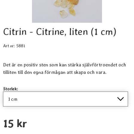
Citrin - Citrine, liten (1 cm)
Art nr:
5881
Det är en positiv sten som kan stärka självförtroendet och
tilliten till den egna förmågan att skapa och vara.
Handla denna produkt Citrin - Citrine, liten
Storlek:
pris
15 kr