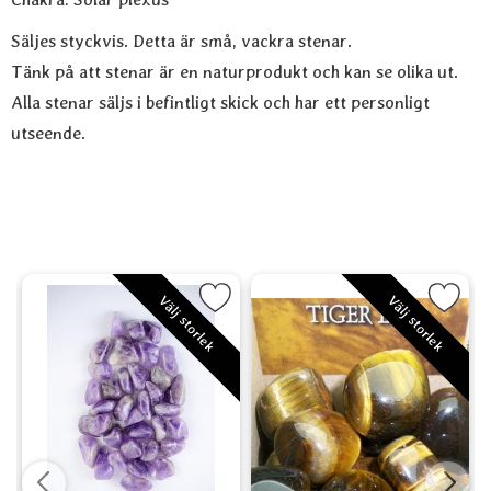
Säljes styckvis. Detta är små, vackra stenar.
Tänk på att stenar är en naturprodukt och kan se olika ut.
Alla stenar säljs i befintligt skick och har ett personligt
utseende.
se Quartz som favorit
Markera Ametist - Amethyst som favorit
Markera Tigeröga - Tiger E
M
Välj storlek
Välj storlek