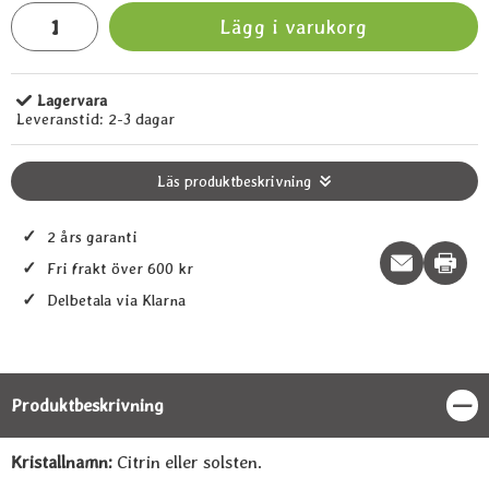
antal
Lägg i varukorg
Lagervara
Tillgänglighet:
Leveranstid:
2-3 dagar
Läs produktbeskrivning
✓
2 års garanti
Print t
✓
Fri frakt över 600 kr
✓
Delbetala via Klarna
Produktbeskrivning
Stän
Produktbeskrivning
Kristallnamn:
Citrin eller solsten.