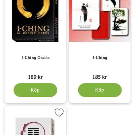
I-Ching Oracle
I-Ching
Art. nr 5347
Art. nr 5745
169 kr
185 kr
Köp
Köp
Markera i-Ching of Love Oracle som favorit