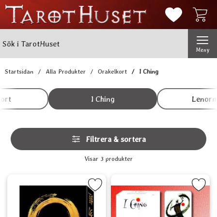
Mina favorit
Sök
Genomför
Sök i TarotHuset
Meny
Startsidan
Alla Produkter
Orakelkort
I Ching
Underkategorier
Hoppa
till
ort
I Ching
Lenor
produkter
Hoppa
Filtrera & sortera
över
filtersektionen
Filtrera & sortera
Visar
3
produkter
produktlista
Markera i-Ching Oracle som favorit
Markera i-Ching som