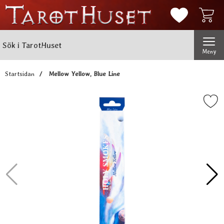
Mina favorit
Sök
Genomför
Sök i TarotHuset
Meny
Startsidan
Mellow Yellow, Blue Line
Markera mellow Yellow, Blu