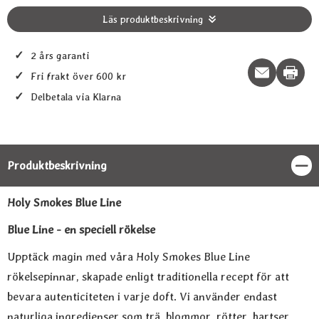
Läs produktbeskrivning
✓
2 års garanti
Print t
✓
Fri frakt över 600 kr
✓
Delbetala via Klarna
Produktbeskrivning
Stän
Produktbeskrivning
Holy Smokes Blue Line
Blue Line - en speciell rökelse
Upptäck magin med våra Holy Smokes Blue Line
rökelsepinnar, skapade enligt traditionella recept för att
bevara autenticiteten i varje doft. Vi använder endast
naturliga ingredienser som trä, blommor, rötter, hartser,