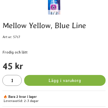
1
/
2
Mellow Yellow, Blue Line
Art nr:
5717
Frodig och lätt
Handla denna produkt Mellow Yellow, Blue Line
pris
45 kr
antal
Lägg i varukorg
Bara 2 kvar i lager
Tillgänglighet:
Leveranstid:
2-3 dagar