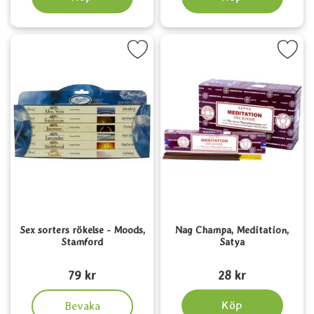
rkera sex sorters rökelse - Moods, Stamford som favorit
Markera nag Champa, Meditatio
Sex sorters rökelse - Moods,
Nag Champa, Meditation,
Stamford
Satya
Art. nr 3832
Art. nr 5707
79 kr
28 kr
, Sex sorters rökelse - Moods, Stamford
Köp
Bevaka