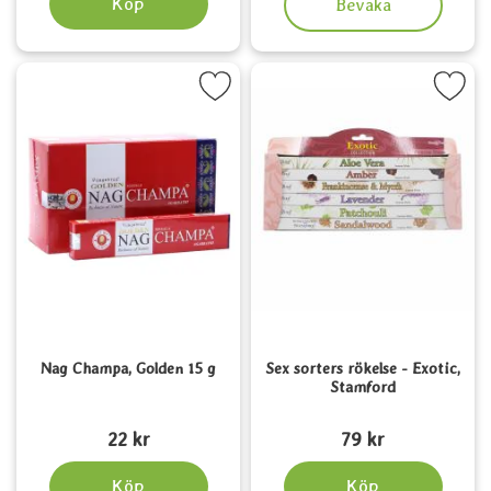
Köp
Bevaka
Markera nag Champa, Golden 15 g som favorit
Markera sex sorters rökelse - Exot
Nag Champa, Golden 15 g
Sex sorters rökelse - Exotic,
Stamford
Art. nr 6486
Art. nr 3827
22 kr
79 kr
Köp
Köp