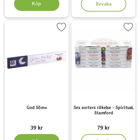
, Sex sorters rökelse - Flo
Köp
Bevaka
Markera god Sömn som favorit
Markera sex sorters rökelse - Spirit
God Sömn
Sex sorters rökelse - Spiritual,
Stamford
Art. nr 6125
Art. nr 5970
39 kr
79 kr
, Sex sorters rökelse - Spi