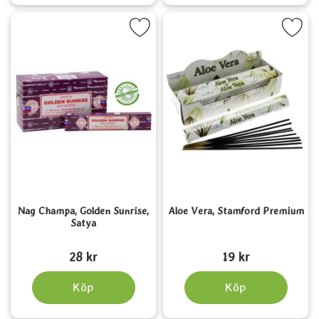
Markera nag Champa, Golden Sunrise, Satya som favorit
Markera aloe Vera, Stamford 
Nag Champa, Golden Sunrise,
Aloe Vera, Stamford Premium
Satya
Art. nr 1555
Art. nr 1562
28 kr
19 kr
Köp
Köp