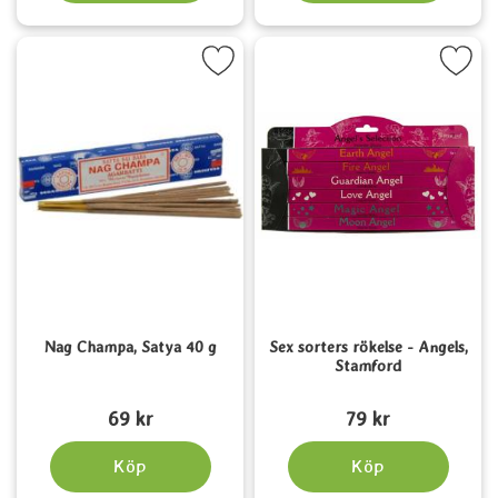
Markera nag Champa, Satya 40 g som favorit
Markera sex sorters rökelse - Ange
Nag Champa, Satya 40 g
Sex sorters rökelse - Angels,
Stamford
Art. nr 5835
Art. nr 3831
69 kr
79 kr
Köp
Köp