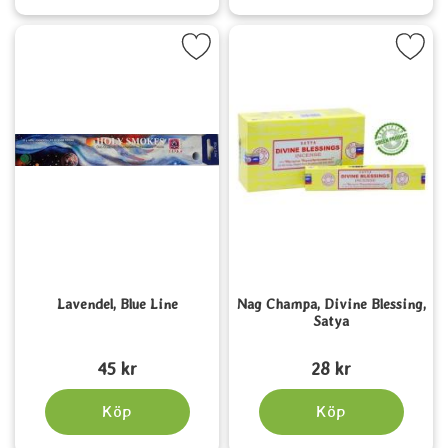
Markera lavendel, Blue Line som favorit
Markera nag Champa, Divine Bless
Lavendel, Blue Line
Nag Champa, Divine Blessing,
Satya
Art. nr 1526
Art. nr 1550
45 kr
28 kr
Köp
Köp