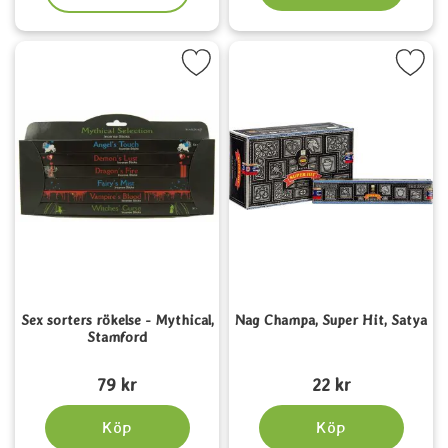
kera sex sorters rökelse - Mythical, Stamford som favorit
Markera nag Champa, Super Hit
Sex sorters rökelse - Mythical,
Nag Champa, Super Hit, Satya
Stamford
Art. nr 3829
Art. nr 1561
79 kr
22 kr
Köp
Köp