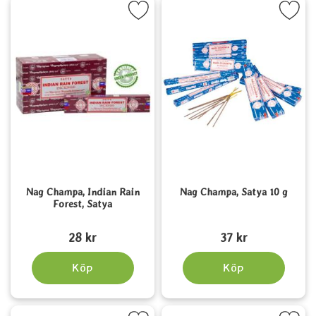
rkera nag Champa, Indian Rain Forest, Satya som favorit
Markera nag Champa, Satya 
Nag Champa, Indian Rain
Nag Champa, Satya 10 g
Forest, Satya
Art. nr 1551
Art. nr 5759
28 kr
37 kr
Köp
Köp