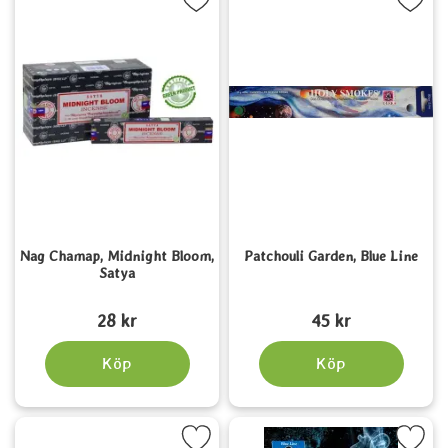
arkera nag Chamap, Midnight Bloom, Satya som favorit
Markera patchouli Garden, Blu
Nag Chamap, Midnight Bloom,
Patchouli Garden, Blue Line
Satya
Art. nr 1557
Art. nr 1523
28 kr
45 kr
Köp
Köp
Markera amber Moon, Blue Line som favorit
Markera jasmine, Blue Li