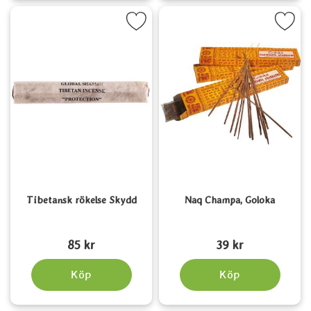
Markera tibetansk rökelse Skydd som favorit
Markera naq Champa, Golo
Tibetansk rökelse Skydd
Naq Champa, Goloka
Art. nr 5677
Art. nr 1541
85 kr
39 kr
Köp
Köp