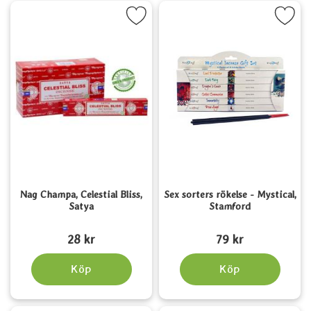
Markera nag Champa, Celestial Bliss, Satya som favorit
Markera sex sorters rökelse - Mysti
Nag Champa, Celestial Bliss,
Sex sorters rökelse - Mystical,
Satya
Stamford
Art. nr 1552
Art. nr 5532
28 kr
79 kr
Köp
Köp