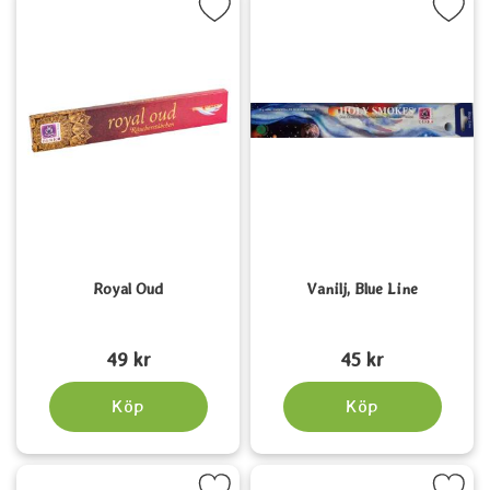
Markera royal Oud som favorit
Markera vanilj, Blue Lin
Royal Oud
Vanilj, Blue Line
Art. nr 6623
Art. nr 1517
49 kr
45 kr
Köp
Köp