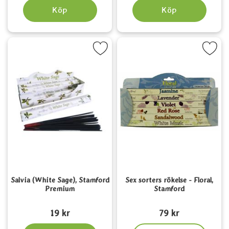
Köp
Köp
rkera salvia (White Sage), Stamford Premium som favorit
Markera sex sorters rökelse - Flor
Salvia (White Sage), Stamford
Sex sorters rökelse - Floral,
Premium
Stamford
Art. nr 1496
Art. nr 3833
19 kr
79 kr