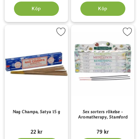
Köp
Köp
Markera nag Champa, Satya 15 g som favorit
Markera sex sorters rökelse - Aromath
Nag Champa, Satya 15 g
Sex sorters rökelse -
Aromatherapy, Stamford
Art. nr 1560
Art. nr 3830
22 kr
79 kr