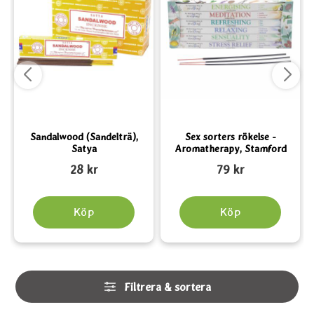
Sandalwood (Sandelträ),
Sex sorters rökelse -
Satya
Aromatherapy, Stamford
Art. nr 1553
Art. nr 3830
A
28 kr
79 kr
Köp
Köp
Hoppa
Filtrera & sortera
över
filtersektionen
Filtrera & sortera